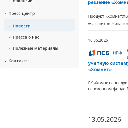
Вакансии
решение «Хомне
Пресс-центр
Продукт «Хомнет:XB
участников финансо
Новости
августа 2026 года 
Пресса о нас
учётно-операционны
16.06.2026
формате XBRL-CSV 2
Полезные материалы
работать с многом
Контакты
данных: проверка 20
учетную систему
фактов) занимает р
«Хомнет»
критически важно в
ГК «Хомнет» внедри
объёмов собираемо
пенсионном фонде 
информации.
продукты «ХОМНЕТ:
13.05.2026