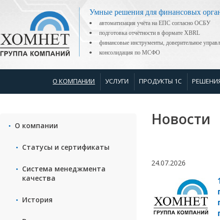
Умные решения для финансовых орга
автоматизация учёта на ЕПС согласно ОСБУ
подготовка отчётности в формате XBRL
финансовые инструменты, доверительное управ
консолидация по МСФО
О КОМПАНИИ
УСЛУГИ
ПРОДУКТЫ 1С
РЕШЕНИ
Новости
О компании
Статусы и сертификаты
24.07.2026
Система менеджмента
качества
История