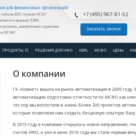
ия для финансовых организаций
+7 (495) 967-81-52
 учёта на ЕПС согласно ОСБУ
тчётности в формате XBRL
струменты, доверительное управление
Заказать звонок
я по МСФО
ПРОДУКТЫ 1С
РЕШЕНИЯ ДЛЯ НФО
XBRL
МСФО
ЦЕНЫ
НА
О компании
ГК «Хомнет» вышла на рынок автоматизации в 2000 году. 
автоматизацию подготовки отчетности по МСФО как клю
тех пор мы воплотили в жизнь более 200 проектов автом
которые позволили нам создать бесценную опытную базу.
В 2015 году в компании открылось новое направление, п
счетов НФО, и уже в июне 2016 года мы стали первым ве