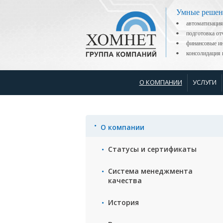
Умные решен
автоматизация
подготовка о
финансовые ин
консолидаци
О КОМПАНИИ
УСЛУГИ
О компании
Статусы и сертификаты
Система менеджмента
качества
История