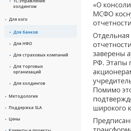
1С:Управление
«О консоли
холдингом
МСФО косн
Для кого
отчетности
Для банков
Отдельная
отчетност
Для НФО
заверены а
Для страxовых компаний
РФ. Этапы
Для торговых
акционерам
организаций
учредител
Для холдингов
Помимо это
Методология
подтвержде
широкого к
Поддержка SLA
Предписан
Цены
трансформ
Клиенты и проекты