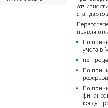
отчетности
стандартов
Первостеп
появляютс
По прич
учета в 
по проц
По причи
резерво
По прич
финансов
когда пр