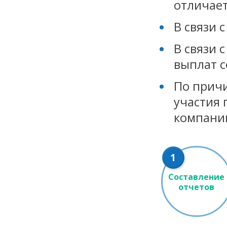
отличает
В связи 
В связи 
выплат с
По причи
участия 
компани
1
Составление
отчетов