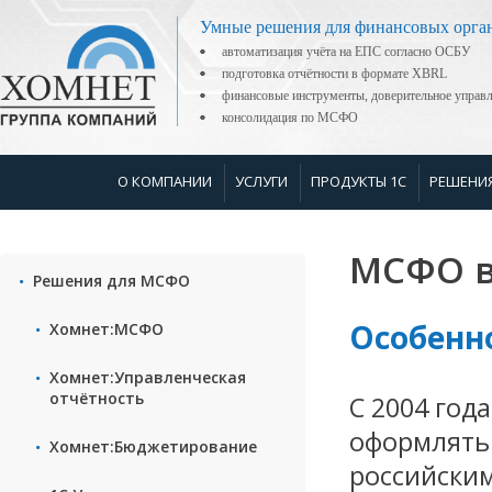
Умные решения для финансовых орга
автоматизация учёта на ЕПС согласно ОСБУ
подготовка отчётности в формате XBRL
финансовые инструменты, доверительное управ
консолидация по МСФО
О КОМПАНИИ
УСЛУГИ
ПРОДУКТЫ 1С
РЕШЕНИ
МСФО в
Решения для МСФО
Особенн
Хомнет:МСФО
Хомнет:Управленческая
отчётность
С 2004 год
оформлять
Хомнет:Бюджетирование
российским