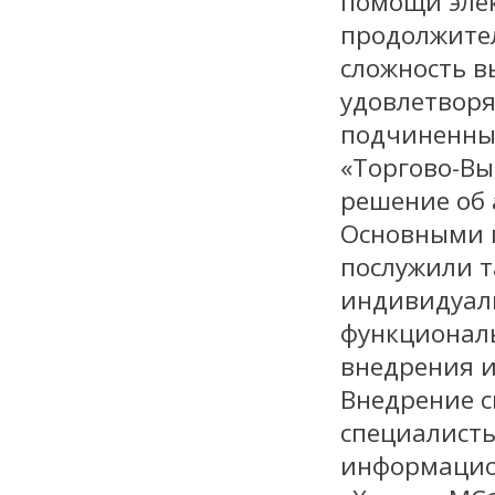
помощи элек
продолжител
сложность в
удовлетворя
подчиненный
«Торгово-Вы
решение об 
Основными 
послужили т
индивидуаль
функциональ
внедрения и
Внедрение 
специалисты
информацион