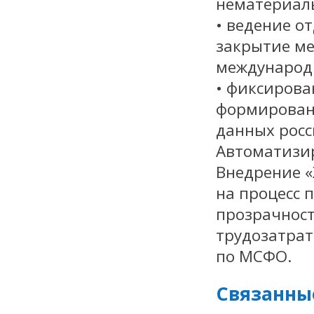
нематериаль
• ведение о
закрытие ме
международн
• фиксиров
формирован
данных росс
Автоматизир
Внедрение «
на процесс 
прозрачност
трудозатрат
по МСФО.
Связанны