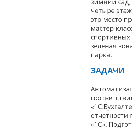
зимний сад,
четыре этаж
это место п
мастер-клас
спортивных 
зеленая зон
парка.
ЗАДАЧИ
Автоматизац
соответстви
«1С:Бухгалт
отчетности
«1С». Подго