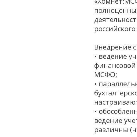
«Хомнет:МСФ
полноценны
деятельност
российского 
Внедрение с
• ведение у
финансовой 
МСФО;
• параллель
бухгалтерск
настраивают
• обособлен
ведение уче
различны (н