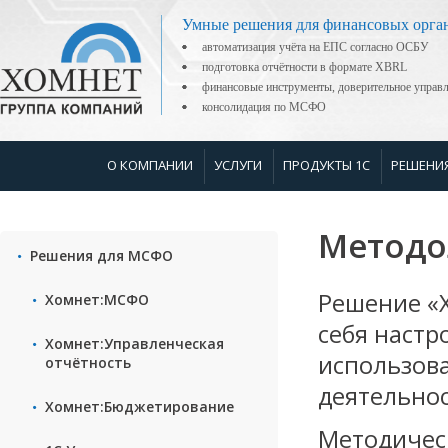
Умные решения для финансовых орга
автоматизация учёта на ЕПС согласно ОСБУ
подготовка отчётности в формате XBRL
финансовые инструменты, доверительное управ
консолидация по МСФО
О КОМПАНИИ
УСЛУГИ
ПРОДУКТЫ 1С
РЕШЕНИ
Методо
Решения для МСФО
Решение «Х
Хомнет:МСФО
себя настр
Хомнет:Управленческая
использов
отчётность
деятельнос
Хомнет:Бюджетирование
Методичес