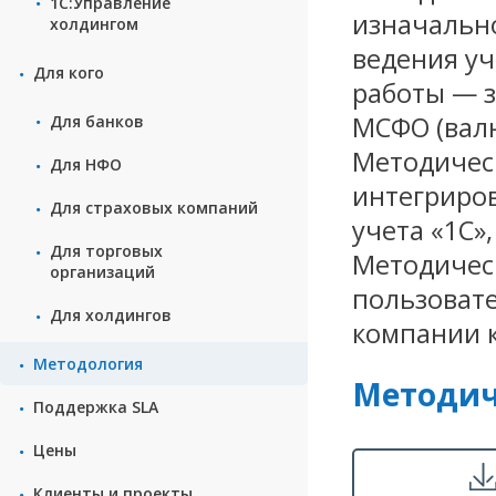
1С:Управление
изначально
холдингом
ведения уч
Для кого
работы — 
МСФО (валю
Для банков
Методичес
Для НФО
интегриро
Для страxовых компаний
учета «1С»
Для торговых
Методичес
организаций
пользоват
Для холдингов
компании к
Методология
Методич
Поддержка SLA
Цены
Клиенты и проекты