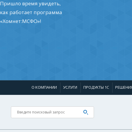
Пришло время увидеть,
как работает программа
«Хомнет:МСФО»!
О КОМПАНИИ
УСЛУГИ
ПРОДУКТЫ 1С
РЕШЕНИ