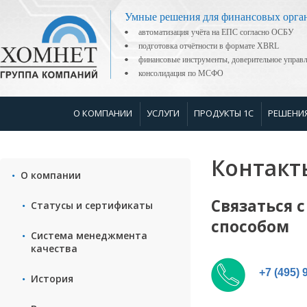
Умные решения для финансовых орга
автоматизация учёта на ЕПС согласно ОСБУ
подготовка отчётности в формате XBRL
финансовые инструменты, доверительное управ
консолидация по МСФО
О КОМПАНИИ
УСЛУГИ
ПРОДУКТЫ 1С
РЕШЕНИ
Контакт
О компании
Связаться 
Статусы и сертификаты
способом
Система менеджмента
качества
+7 (495) 
История