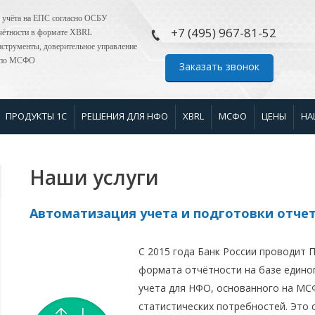
 учёта на ЕПС согласно ОСБУ
+7 (495) 967-81-52
тчётности в формате XBRL
струменты, доверительное управление
я по МСФО
Заказать звонок
ПРОДУКТЫ 1С
РЕШЕНИЯ ДЛЯ НФО
XBRL
МСФО
ЦЕНЫ
НА
Наши услуги
Автоматизация учета и подготовки отче
C 2015 года Банк России проводит 
формата отчётности на базе единог
учета для НФО, основанного на МС
статистических потребностей. Это