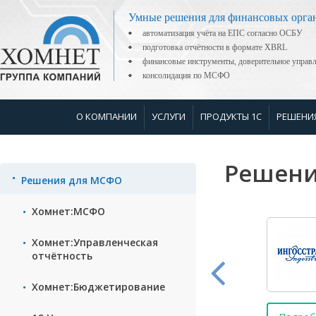
Умные решения для финансовых орга
автоматизация учёта на ЕПС согласно ОСБУ
подготовка отчётности в формате XBRL
финансовые инструменты, доверительное управ
консолидация по МСФО
О КОМПАНИИ
УСЛУГИ
ПРОДУКТЫ 1С
РЕШЕНИ
Решени
Решения для МСФО
Хомнет:МСФО
Хомнет:Управленческая
отчётность
Хомнет:Бюджетирование