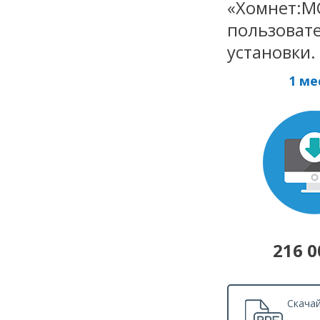
«Хомнет:МС
пользовате
установки.
1 ме
216 0
Скача