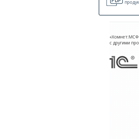
проду
«Хомнет:МСФ
с другими пр