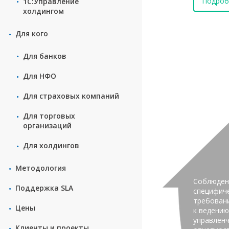
нее
Подробнее
Подроб
1С:Управление
холдингом
Для кого
Для банков
Для НФО
Для страxовых компаний
Для торговых
организаций
Для холдингов
Методология
Соблюден
Поддержка SLA
специфич
требован
Цены
к ведению
управлен
Клиенты и проекты