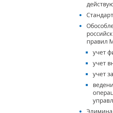
действу
Стандар
Обособле
российск
правил М
учет ф
учет в
учет з
ведени
операц
управл
Элимина