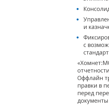
Консолид
Управле
и казнач
Фиксиро
с возмож
стандарт
«Хомнет:М
отчетности
Оффлайн т
правки в п
перед пере
документы