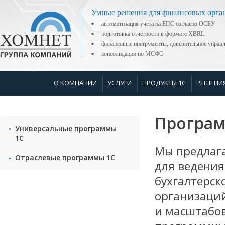
Умные решения для финансовых орга
автоматизация учёта на ЕПС согласно ОСБУ
подготовка отчётности в формате XBRL
финансовые инструменты, доверительное управ
консолидация по МСФО
О КОМПАНИИ
УСЛУГИ
ПРОДУКТЫ 1С
РЕШЕНИ
Програм
Универсальные программы
1C
Мы предлаг
Отраслевые программы 1С
для ведения
бухгалтерск
организаций
и масштабов