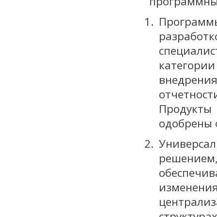
программные
Программ
разработк
специал
категори
внедрения
отчетност
Продукт
одобрены 
Универса
решением
обеспечи
изменени
централи
структу