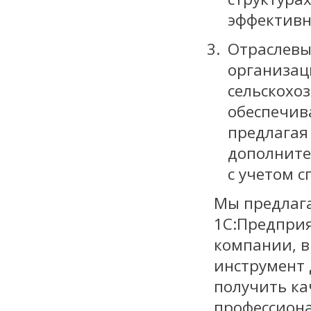
эффективн
Отраслевы
организац
сельскох
обеспечи
предлаг
дополните
с учетом 
Мы предлага
1С:Предприя
компании, в
инструмент 
получить ка
профессиона