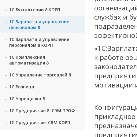
организаций
1С:Бухгалтерии 8 КОРП
службах и бу
1С:Зарплата и управление
подразделен
персоналом 8
эффективной
1С:Зарплата и управление
персоналом 8 КОРП
«1С:Зарплат
к работе ре
1С:Комплексная
автоматизация 8
законодател
предприяти
1С:Управление торговлей 8
мотивации и
1С:Розница
1С:Упрощенка 8
Конфигураци
1С:Предприятие 8. CRM ПРОФ
прикладное 
1С:Предприятие. CRM КОРП
предназнач
предприятия