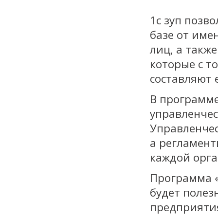
1с зуп позв
базе от име
лиц, а такж
которые с т
составляют 
В программе
управленче
Управленчес
а регламент
каждой орг
Программа «
будет полез
предприяти