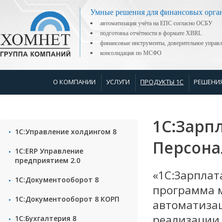
Умные решения для финансовых орга
автоматизация учёта на ЕПС согласно ОСБУ
подготовка отчётности в формате XBRL
финансовые инструменты, доверительное управ
консолидация по МСФО
О КОМПАНИИ
УСЛУГИ
ПРОДУКТЫ 1С
РЕШЕНИ
1С:Зарп
1С:Управление холдингом 8
Персона
1С:ERP Управление
предприятием 2.0
«1С:Зарплата
1С:Документооборот 8
программа м
1С:Документооборот 8 КОРП
автоматизац
реализации
1С:Бухгалтерия 8