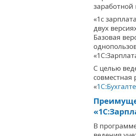
заработной 
«1с зарплат
двух версия
Базовая вер
однопользо
«1С:Зарплат
С целью вед
совместная 
«
1С:Бухгалт
Преимуще
«1С:Зарпл
В программе
ведения уче