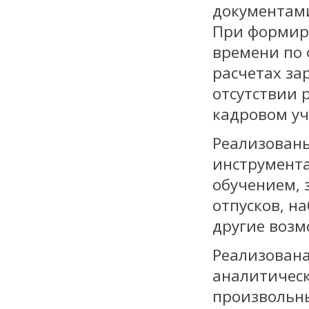
документам
При формиро
времени по 
расчетах за
отсутствии 
кадровом уч
Реализованы
инструмента
обучением, 
отпусков, н
другие возм
Реализован
аналитическ
произвольн