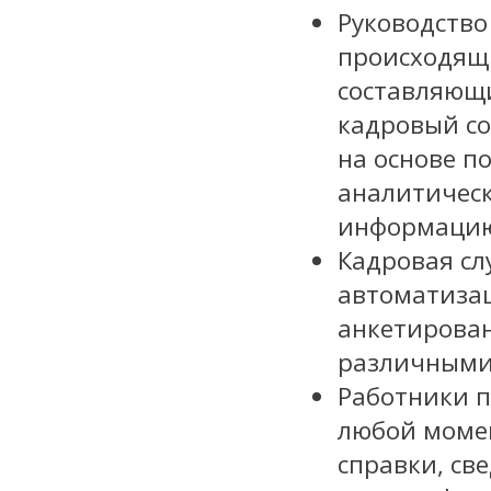
Руководство
происходящи
составляющи
кадровый со
на основе 
аналитическ
информацию
Кадровая сл
автоматизац
анкетирован
различными 
Работники п
любой момен
справки, св