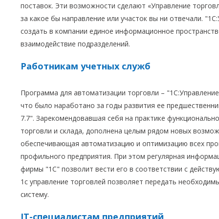
поставок. Эти возможности сделают «Управление торго
за какое бы направление или участок вы ни отвечали. "1С
создать в компании единое информационное пространств
взаимодействие подразделений.
Работникам учетных служб
Программа для автоматизации торговли – "1С:Управление 
что было наработано за годы развития ее предшественни
7.7". Зарекомендовавшая себя на практике функциональн
торговли и склада, дополнена целым рядом новых возмож
обеспечивающая автоматизацию и оптимизацию всех про
профильного предприятия. При этом регулярная информ
фирмы "1С" позволит вести его в соответствии с действ
1с управление торговлей позволяет передать необходимы
систему.
IT-специалистам предприятий