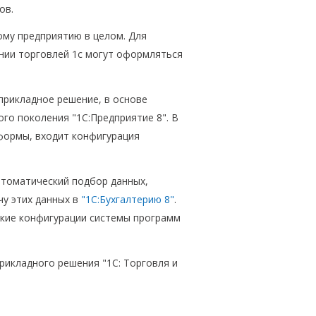
ов.
ому предприятию в целом. Для
нии торговлей 1с могут оформляться
прикладное решение, в основе
го поколения "1С:Предприятие 8". В
формы, входит конфигурация
втоматический подбор данных,
чу этих данных в
"1С:Бухгалтерию 8"
.
ские конфигурации системы программ
икладного решения "1С: Торговля и