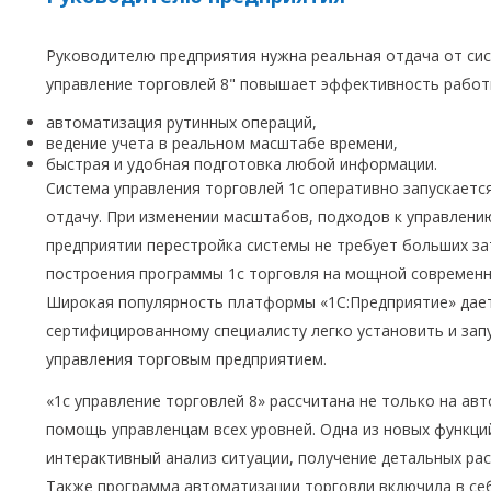
Руководителю предприятия нужна реальная отдача от сис
управление торговлей 8" повышает эффективность работ
автоматизация рутинных операций,
ведение учета в реальном масштабе времени,
быстрая и удобная подготовка любой информации.
Система управления торговлей 1с оперативно запускается
отдачу. При изменении масштабов, подходов к управлени
предприятии перестройка системы не требует больших зат
построения программы 1с торговля на мощной современн
Широкая популярность платформы «1С:Предприятие» да
сертифицированному специалисту легко установить и зап
управления торговым предприятием.
«1с управление торговлей 8» рассчитана не только на ав
помощь управленцам всех уровней. Одна из новых функций
интерактивный анализ ситуации, получение детальных р
Также программа автоматизации торговли включила в се