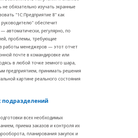
ь не обязательно изучать экранные
овать "1С:Предприятие 8" как
т руководителю" обеспечит
— автоматически, регулярно, по
елей, проблемы, требующие
ов работы менеджеров — этот отчет
онной почте в командировке или
одясь в любой точке земного шара,
ым предприятием, принимать решения
уальной картине реального состояния
х подразделений
подготовки всех необходимых
нием, приема заказов и контроля их
арооборота, планирования закупок и