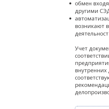
обмен вход
другими СЭД
автоматиза
возникают в
деятельнос
Учет докуме
соответстви
предприяти
внутренних 
соответству
рекомендаци
делопроизво