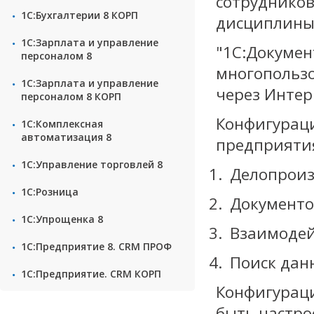
сотрудников
1С:Бухгалтерии 8 КОРП
дисциплины
1С:Зарплата и управление
"1С:Докумен
персоналом 8
многопользо
1С:Зарплата и управление
через Интерн
персоналом 8 КОРП
Конфигураци
1С:Комплексная
автоматизация 8
предприятия
1С:Управление торговлей 8
Делопроиз
1С:Розница
Документо
1С:Упрощенка 8
Взаимодей
1С:Предприятие 8. CRM ПРОФ
Поиск дан
1С:Предприятие. CRM КОРП
Конфигураци
быть настро