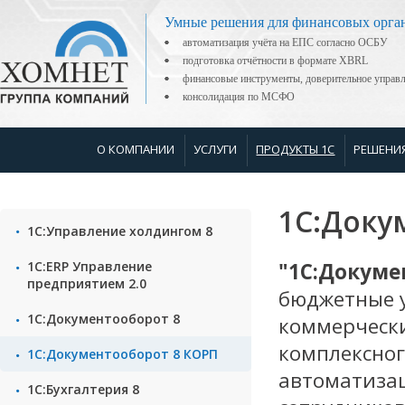
Умные решения для финансовых орга
автоматизация учёта на ЕПС согласно ОСБУ
подготовка отчётности в формате XBRL
финансовые инструменты, доверительное управ
консолидация по МСФО
О КОМПАНИИ
УСЛУГИ
ПРОДУКТЫ 1С
РЕШЕНИ
1С:Доку
1С:Управление холдингом 8
1С:ERP Управление
"1С:Докуме
предприятием 2.0
бюджетные у
1С:Документооборот 8
коммерческ
комплексног
1С:Документооборот 8 КОРП
автоматизац
1С:Бухгалтерия 8