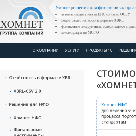
Умные решения для финансовых орга
автоматизация учёта на ЕПС согласно ОСБУ
подготовка отчётности в формате XBRL
финансовые инструменты, доверительное управ
консолидация по МСФО
О КОМПАНИИ
УСЛУГИ
ПРОДУКТЫ 1С
РЕШЕНИ
СТОИМОС
Отчётность в формате XBRL
«ХОМНЕТ
XBRL-CSV 2.0
Решения для НФО
Хомнет:НФО
для ведения учё
процесса подго
Хомнет:НФО
стандартам
Финансовые
инструменты