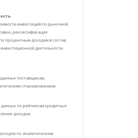
ность
оимости инвестиций по рыночной
тавке, реклассификация
по процентным доходам в состав
 инвестиционной деятельности
ыданных поставщикам,
матическим сторнированием.
а данных по рейтингам кредитных
сление доходов.
асходов по аналитическим