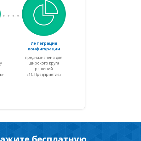
Интеграция
конфигурации
предназначена для
у
широкого круга
решений
ч»
«1С:Предприятие»
ажите бесплатную