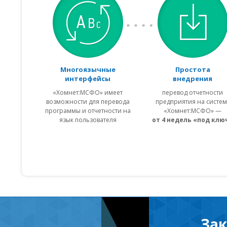
Многоязычные
Простота
интерфейсы
внедрения
«Хомнет:МСФО» имеет
перевод отчетности
возможности для перевода
предприятия на систем
программы и отчетности на
«Хомнет:МСФО» —
язык пользователя
от 4 недель «под клю
Зак