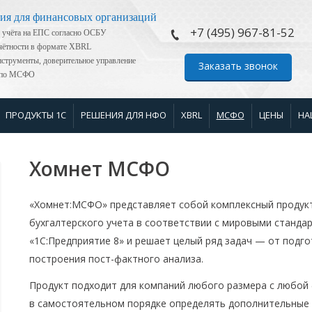
ия для финансовых организаций
+7 (495) 967-81-52
 учёта на ЕПС согласно ОСБУ
тчётности в формате XBRL
струменты, доверительное управление
Заказать звонок
я по МСФО
ПРОДУКТЫ 1С
РЕШЕНИЯ ДЛЯ НФО
XBRL
МСФО
ЦЕНЫ
НА
Хомнет МСФО
«Хомнет:МСФО» представляет собой комплексный продукт
бухгалтерского учета в соответствии с мировыми станда
«1С:Предприятие 8» и решает целый ряд задач — от подг
построения пост-фактного анализа.
Продукт подходит для компаний любого размера с любой
в самостоятельном порядке определять дополнительные 