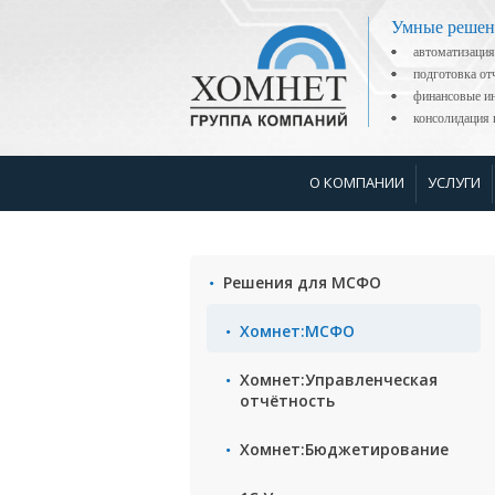
Умные решен
автоматизация
подготовка о
финансовые ин
консолидаци
О КОМПАНИИ
УСЛУГИ
Решения для МСФО
Хомнет:МСФО
Хомнет:Управленческая
отчётность
Хомнет:Бюджетирование