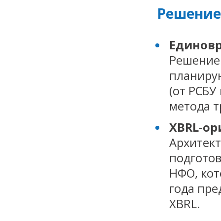
Решение
Единов
Решение
планиру
(от РСБУ
метода т
XBRL-ор
Архитек
подготов
НФО, кот
года пре
XBRL.