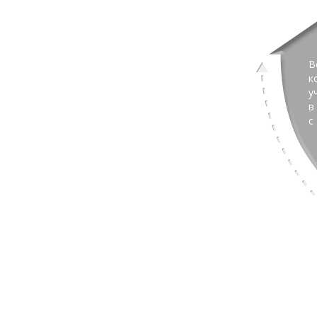
В
к
у
в
с