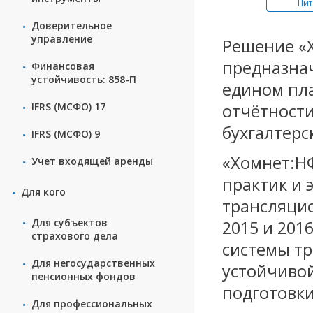
ата
Цитата
Цит
Доверительное
управление
Решение «Х
предназнач
Финансовая
устойчивость: 858-П
едином пла
IFRS (МСФО) 17
отчётности
бухгалтерс
IFRS (МСФО) 9
«Хомнет:НФ
Учет входящей аренды
практик и 
Для кого
трансляцио
Для субъектов
2015 и 201
страхового дела
системы тр
Для негосударственных
устойчивой
пенсионных фондов
подготовки
Для профессиональных