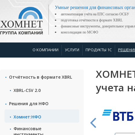
Умные решения для финансовых орга
автоматизация учёта на ЕПС согласно ОСБУ
подготовка отчётности в формате XBRL
финансовые инструменты, доверительное управ
консолидация по МСФО
О КОМПАНИИ
УСЛУГИ
ПРОДУКТЫ 1С
РЕШЕНИ
ХОМНЕТ
Отчётность в формате XBRL
учета н
XBRL-CSV 2.0
Решения для НФО
Хомнет:НФО
Финансовые
инструменты