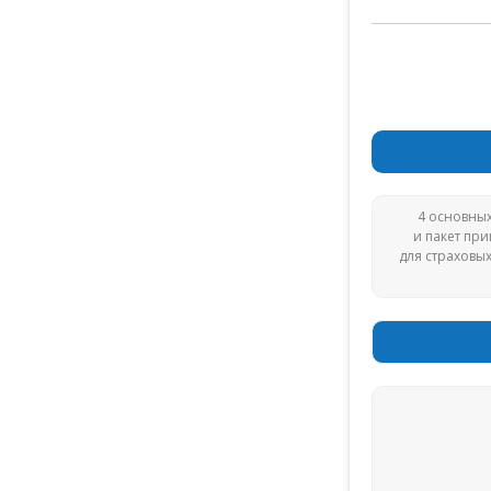
4 основны
и пакет пр
для страховы