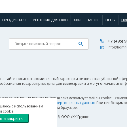
ПРОДУКТЫ 1С
РЕШЕНИЯ ДЛЯ НФО
XBRL
МСФО
ЦЕНЫ
НА
+7 (495) 
info@homne
на сайте, носит ознакомительный характер и не является публичной офер
Изображения товаров приведены для иллюстрации и могут отличаться от 
и персонализации взаимодействия сайт использует файлы cookie. Ознако
а также
Согласием на обработку персональных данных
. При необходимос
шаюсь с использованием
своём браузере.
в cookie
© 2000–2026, ООО «ХК Групп»
ь и закрыть