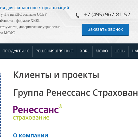
ия для финансовых организаций
+7 (495) 967-81-52
 учёта на ЕПС согласно ОСБУ
тчётности в формате XBRL
струменты, доверительное управление
Заказать звонок
я по МСФО
ПРОДУКТЫ 1С
РЕШЕНИЯ ДЛЯ НФО
XBRL
МСФО
ЦЕНЫ
НА
Клиенты и проекты
Группа Ренессанс Страхова
О компании