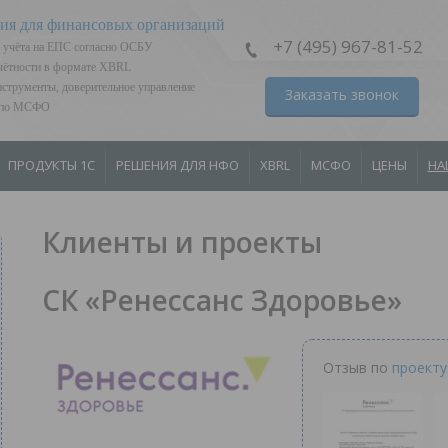
ия для финансовых организаций
+7 (495) 967-81-52
 учёта на ЕПС согласно ОСБУ
тчётности в формате XBRL
струменты, доверительное управление
Заказать звонок
я по МСФО
ПРОДУКТЫ 1С
РЕШЕНИЯ ДЛЯ НФО
XBRL
МСФО
ЦЕНЫ
НА
Клиенты и проекты
СК «Ренессанс Здоровье»
Отзыв по
проекту