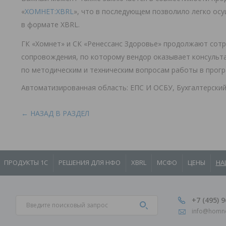
«
ХОМНЕТ:XBRL
», что в последующем позволило легко ос
в формате XBRL.
ГК «Хомнет» и СК «Ренессанс Здоровье» продолжают сотр
сопровождения, по которому вендор оказывает консуль
по методическим и техническим вопросам работы в прогр
Автоматизированная область: ЕПС И ОСБУ, Бухгалтерский
← НАЗАД В РАЗДЕЛ
ПРОДУКТЫ 1С
РЕШЕНИЯ ДЛЯ НФО
XBRL
МСФО
ЦЕНЫ
НА
+7 (495) 
info@homne