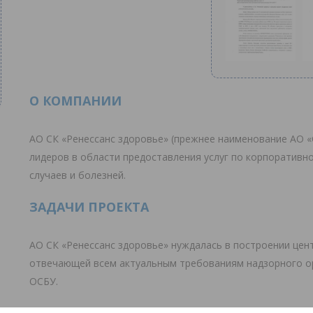
О КОМПАНИИ
АО СК «Ренессанс здоровье» (прежнее наименование АО
лидеров в области предоставления услуг по корпоративн
случаев и болезней.
ЗАДАЧИ ПРОЕКТА
АО СК «Ренессанс здоровье» нуждалась в построении цен
отвечающей всем актуальным требованиям надзорного ор
ОСБУ.