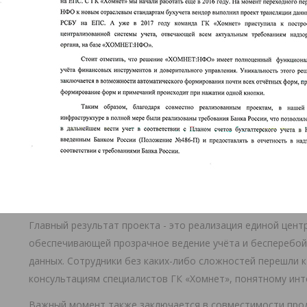
«Ренессанс Здоровье».
РЕЗУЛЬТАТ ПРОЕКТА
Благодаря совместно реализованным проектам, в ИТ-инф
в полной мере были реализованы требования Банка Росси
в дальнейшем вести свою деятельность в соответствии с
в НФО, введенным Банком России (Положение №486-П), и 
соответствии с требованиями Банка России.
По итогу автоматизированы бухгалтерский и налоговый уч
соответствии с Положением № 526-П от 28.12.2015 г. и Ука
Главный результат проекта - это реализация единой цен
обеспечивающей прозрачное ведение учёта и бесперебо
данных. Сотрудники без каких-либо сложностей перешли к
консультациям специалистов ГК «Хомнет», понятному инт
Важный момент также заключается в совместимости прод