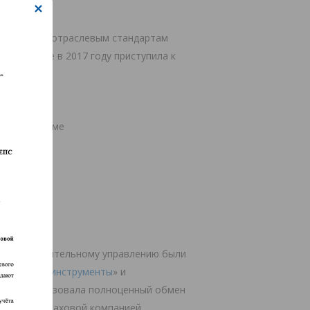
ФО к новым отраслевым стандартам
ЕПС, а уже в 2017 году приступила к
абот:
анной системе
ов работ
ам и доверительному управлению были
инансовые инструменты
» и
мнет» реализовала полноценный обмен
чают со страховой компанией