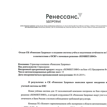
ХОД ПРОЕКТА
Команда ГК «Хомнет» на момент переходного периода Н
бухучета выполнила проект трансляции данных из РСБУ на 
построению централизованной системы учета.
В ходе проекта было выполнены следующие виды р
Сбор и анализ требований заказчика к автоматизиров
Планирование и составление календарного плана этап
Установка и настройка системы на сервере Заказчика
Обучение пользователей работе в программе
Для автоматизации операций по финансовым инструмент
использованы подсистемы решения «
ХОМНЕТ:НФО
» — «
Ф
«
Доверительное управление
». Проектная команда ГК «Хо
данными с управляющими компаниями, которые сотрудни