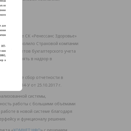
раструктуре СК «Ренессанс Здоровье»
и, что позволило Страховой компании
 Планом счетов бухгалтерского учета
предоставлять в надзор в
ет, а также сбор отчетности в
занием 4584-У от 25.10.2017 г.
трализованной системы,
йность работы с большими объёмами
 работе в новой системе благодаря
ерфейсу и функционалу решения.
укта «
ХОМНЕТ:НФО
» с решением