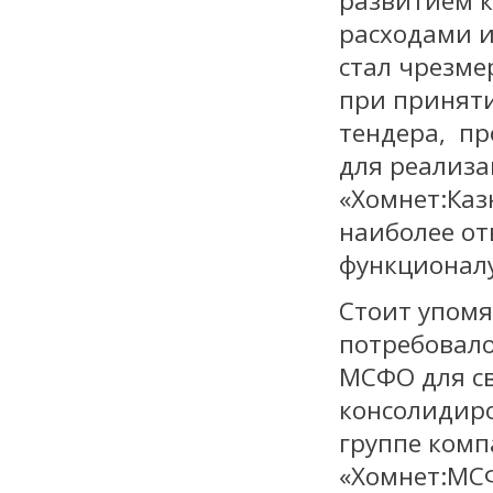
развитием 
расходами и
стал чрезме
при приняти
тендера, пр
для реализ
«Хомнет:Каз
наиболее о
функционалу
Стоит упомя
потребовало
МСФО для св
консолидиро
группе комп
«Хомнет:МС