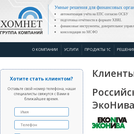
Умные решения для финансовых орга
автоматизация учёта на ЕПС согласно ОСБУ
подготовка отчётности в формате XBRL
финансовые инструменты, доверительное управ
консолидация по МСФО
О КОМПАНИИ
УСЛУГИ
ПРОДУКТЫ 1С
РЕШЕНИ
Клиенты
Хотите стать клиентом?
Российс
Оставьте свой номер телефона, наши
специалисты свяжутся с Вами в
ближайшее время.
ЭкоНив