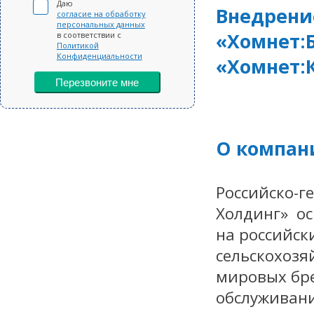
Даю
Внедрени
согласие на обработку
персональных данных
«Хомнет:
в соответствии с
Политикой
Конфиденциальности
«Хомнет:
Перезвоните мне
О компан
Российско-г
Холдинг» ос
на российск
сельскохозя
мировых бре
обслуживани