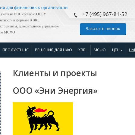
ия для финансовых организаций
+7 (495) 967-81-52
 учёта на ЕПС согласно ОСБУ
тчётности в формате XBRL
струменты, доверительное управление
Заказать звонок
я по МСФО
ПРОДУКТЫ 1С
РЕШЕНИЯ ДЛЯ НФО
XBRL
МСФО
ЦЕНЫ
НА
Клиенты и проекты
ООО «Эни Энергия»