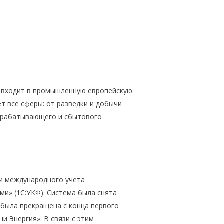
и входит в промышленную европейскую
ет все сферы: от разведки и добычи
рерабатывающего и сбытового
 и международного учета
и» (1С:УКФ). Система была снята
 была прекращена с конца первого
и Энергия». В связи с этим