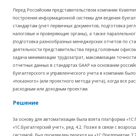
Перед Российским представительством компании Kvaerner 
построения информационной системы для ведения бухгал
стандартам (учет первичных документов, подготовка рег
налоговые и проверяющие органы), а также параллельног
(подготовка разнообразных менеджерских отчетов по ста
деятельности представительства перед головным офисом 
задача минимизации трудозатрат, максимизации точности
отчетных данных в стандартах GAAP на основании россий
бухгалтерского и управленческого учета в компании был
«показного» (или проектного метода учета), когда все р
расходным или доходным проектам.
Решение
За основу для автоматизации была взята платформа «1С:
«1С:Бухгалтерский учет», ред. 4.2. Позже в связи с воз
системой, был произведен переход на »1С:Предприятие 7.7