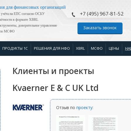
ия для финансовых организаций
+7 (495) 967-81-52
 учёта на ЕПС согласно ОСБУ
тчётности в формате XBRL
струменты, доверительное управление
Заказать звонок
я по МСФО
ПРОДУКТЫ 1С
РЕШЕНИЯ ДЛЯ НФО
XBRL
МСФО
ЦЕНЫ
НА
Клиенты и проекты
Kvaerner E & C UK Ltd
Отзыв по
проекту
: