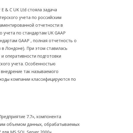
E & C UK Ltd стояла задача
терского учета по российским
ламентированной отчетности в
о учета по стандартам UK GAAP
ндартам GAAP , полная отчетность о
в Лондоне). При этом ставилась
 и оперативности подготовки
ского учета. Особенностью
о внедрение так называемого
асходы компании классифицируются по
Предприятие 7.7», компонента
росшим объемом данных, обрабатываемых
 для MS SQL Server 2000«.