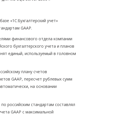
базе «1С:Бухгалтерский учет»
стандартам GAAP.
телями финансового отдела компании
ского бухгалтерского учета и планов
инят единый, используемый в головном
ссийскому плану счетов
четов GAAP, пересчет рублевых сумм
автоматически, на основании
а по российским стандартам составлял
учета GAAP с максимальной