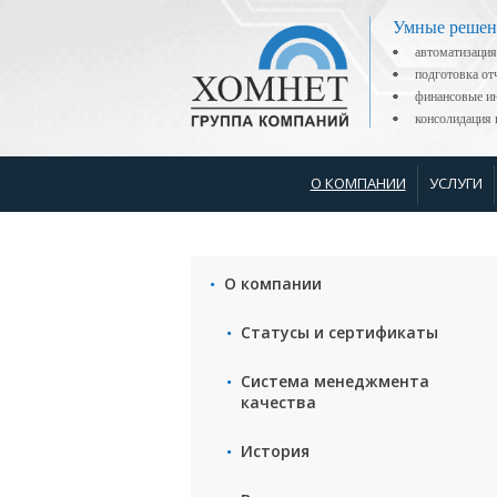
Умные решен
автоматизация
подготовка о
финансовые ин
консолидаци
О КОМПАНИИ
УСЛУГИ
О компании
Статусы и сертификаты
Система менеджмента
качества
История