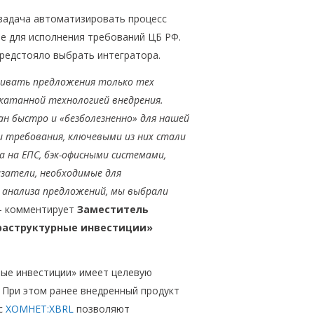
задача автоматизировать процесс
е для исполнения требований ЦБ РФ.
редстояло выбрать интегратора.
ривать предложения только тех
бкатанной технологией внедрения.
ан быстро и «безболезненно» для нашей
ли требования, ключевыми из них стали
 на ЕПС, бэк-офисными системами,
затели, необходимые для
 анализа предложений, мы выбрали
 - комментирует
Заместитель
раструктурные инвестиции»
ные инвестиции» имеет целевую
 При этом ранее внедренный продукт
 с
ХОМНЕТ:XBRL
позволяют