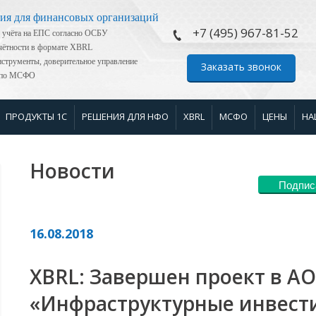
ия для финансовых организаций
+7 (495) 967-81-52
 учёта на ЕПС согласно ОСБУ
тчётности в формате XBRL
струменты, доверительное управление
Заказать звонок
я по МСФО
ПРОДУКТЫ 1С
РЕШЕНИЯ ДЛЯ НФО
XBRL
МСФО
ЦЕНЫ
НА
Новости
Подпис
16.08.2018
XBRL: Завершен проект в АО
«Инфраструктурные инвест