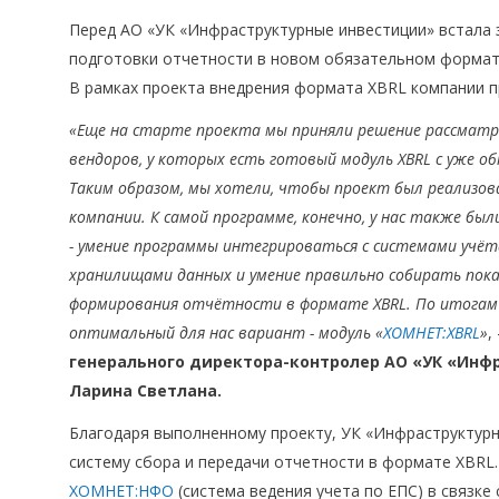
Перед АО «УК «Инфраструктурные инвестиции» встала 
подготовки отчетности в новом обязательном формат
В рамках проекта внедрения формата XBRL компании п
«Еще на старте проекта мы приняли решение рассмат
вендоров, у которых есть готовый модуль XBRL с уже о
Таким образом, мы хотели, чтобы проект был реализов
компании. К самой программе, конечно, у нас также бы
- умение программы интегрироваться с системами учёта
хранилищами данных и умение правильно собирать пока
формирования отчётности в формате XBRL. По итогам
оптимальный для нас вариант - модуль «
ХОМНЕТ:XBRL
»
,
генерального директора-контролер АО «УК «Инф
Ларина Светлана.
Благодаря выполненному проекту, УК «Инфраструктур
систему сбора и передачи отчетности в формате XBRL.
ХОМНЕТ:НФО
(система ведения учета по ЕПС) в связке