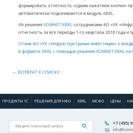
формировать отчетность «одним нажатием кнопки» при
автоматически подкачиваются в модуль XBRL.
Из решения
ХОМНЕТ:XBRL
сотрудниками АО «УК «Инфра
отчетность за все периоды 1-го квартала 2018 года и 
Отзыв АО «УК «Инфраструктурные инвестиции» о внед
в формате XBRL с помощью решения ХОМНЕТ:XBRL на б
← ВОЗВРАТ К СПИСКУ
ПРОДУКТЫ 1С
РЕШЕНИЯ ДЛЯ НФО
XBRL
МСФО
ЦЕНЫ
НА
+7 (495) 
info@homne