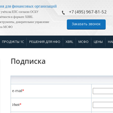
ия для финансовых организаций
+7 (495) 967-81-52
 учёта на ЕПС согласно ОСБУ
тчётности в формате XBRL
струменты, доверительное управление
Заказать звонок
я по МСФО
ПРОДУКТЫ 1С
РЕШЕНИЯ ДЛЯ НФО
XBRL
МСФО
ЦЕНЫ
НА
Подписка
e-mail
*
Имя
*