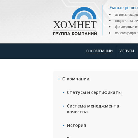
Умные решен
автоматизация
подготовка о
финансовые ин
консолидаци
О КОМПАНИИ
УСЛУГИ
О компании
Статусы и сертификаты
Система менеджмента
качества
История