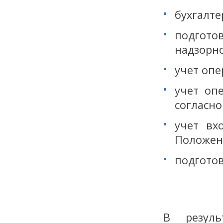
бухгалте
подготов
надзорно
учет опе
учет оп
согласно
учет вх
Положен
подготов
В резул