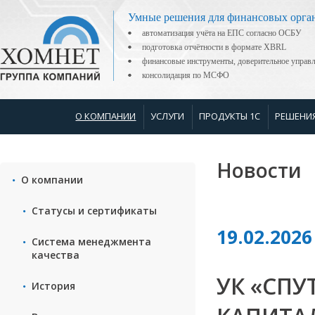
Умные решения для финансовых орга
автоматизация учёта на ЕПС согласно ОСБУ
подготовка отчётности в формате XBRL
финансовые инструменты, доверительное управ
консолидация по МСФО
О КОМПАНИИ
УСЛУГИ
ПРОДУКТЫ 1С
РЕШЕНИ
Новости
О компании
Статусы и сертификаты
19.02.2026
Система менеджмента
качества
УК «СПУ
История