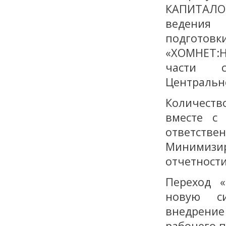
КАПИТАЛО
ведения 
подготов
«ХОМНЕТ:
части с
Центральн
Количест
вместе с 
ответстве
Минимизир
отчетности
Переход 
новую си
внедрение
рабочего п