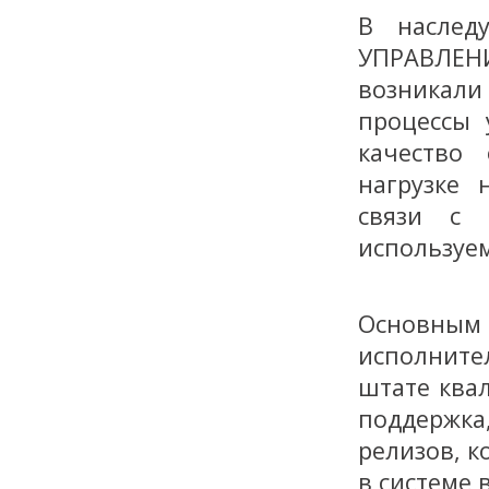
В наслед
УПРАВЛЕН
возникал
процессы 
качество
нагрузке 
связи с
используе
Основным
исполнител
штате ква
поддержка
релизов, 
в системе 