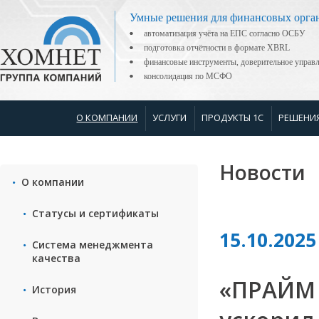
Умные решения для финансовых орга
автоматизация учёта на ЕПС согласно ОСБУ
подготовка отчётности в формате XBRL
финансовые инструменты, доверительное управ
консолидация по МСФО
О КОМПАНИИ
УСЛУГИ
ПРОДУКТЫ 1С
РЕШЕНИ
Новости
О компании
Статусы и сертификаты
15.10.2025
Система менеджмента
качества
«ПРАЙМ
История