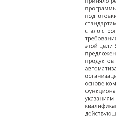
приняло р
программы 
подготовки
стандартам
стало стро
требовани
этой цели
предложен
продуктов 
автоматиз
организац
основе ком
функциона
указаниям 
квалифика
действующи