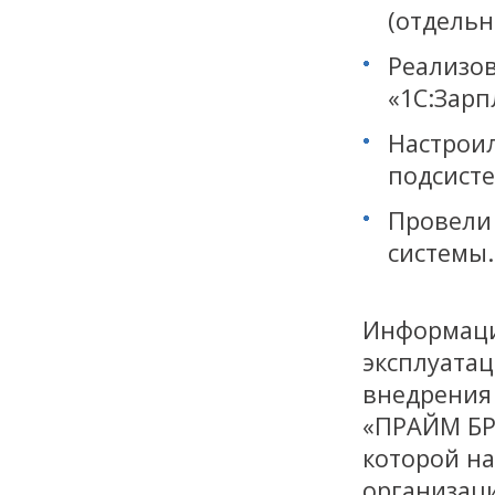
(отдельн
Реализо
«1С:Зарп
Настрои
подсист
Провели
системы.
Информаци
эксплуатац
внедрения
«ПРАЙМ БР
которой н
организаци