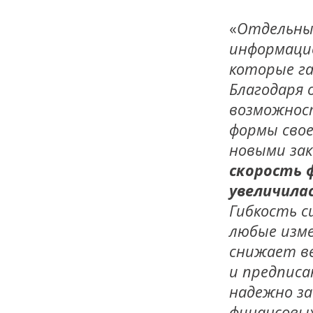
«
Отдельны
информацио
которые г
Благодаря
возможнос
формы сво
новыми за
скорость 
увеличила
Гибкость с
любые изме
снижает в
и предписа
надежно з
финансовы