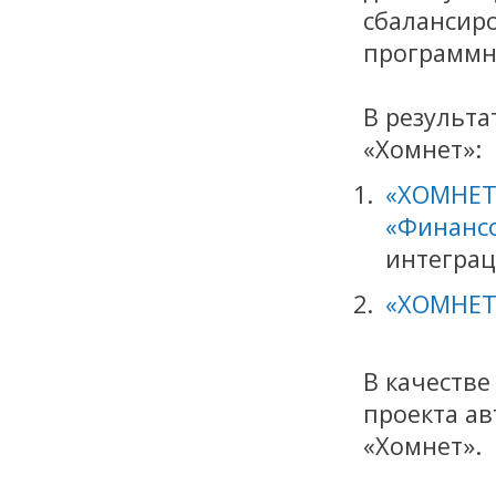
сбалансир
программн
В результа
«Хомнет»:
«ХОМНЕТ
«Финан
интеграц
«ХОМНЕТ
В качестве
проекта а
«Хомнет».