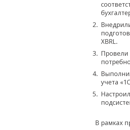
соотве
бухгалтер
Внедрил
подготов
XBRL.
Провел
потребно
Выполни
учета «1
Настр
подсисте
В рамках п