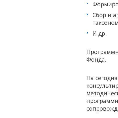
Формиро
Сбор и а
таксоном
И др.
Программн
Фонда.
На сегодн
консульти
методичес
программн
сопровожд