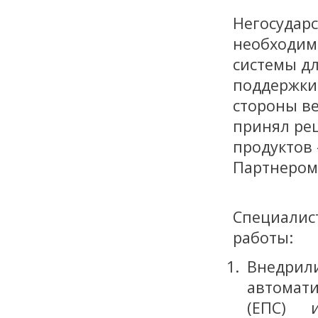
Негосудар
необходим
системы д
поддержки
стороны в
принял ре
продуктов
Партнером
Специалис
работы:
Внедрил
автомати
(ЕПС) 