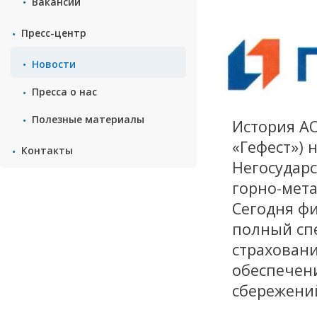
Вакансии
Пресс-центр
Новости
Пресса о нас
Полезные материалы
История А
«Гефест») 
Контакты
Негосудар
горно-мет
Сегодня ф
полный спе
страхован
обеспечен
сбережени