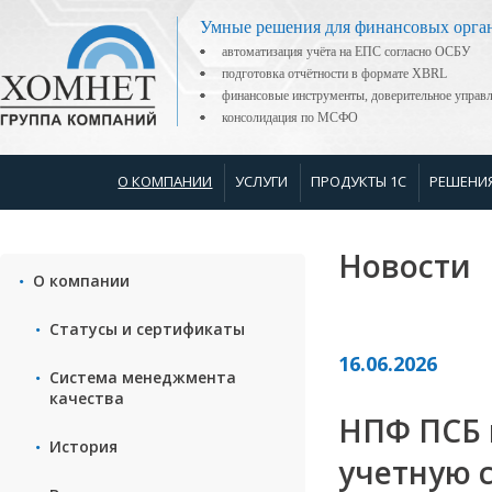
Умные решения для финансовых орга
автоматизация учёта на ЕПС согласно ОСБУ
подготовка отчётности в формате XBRL
финансовые инструменты, доверительное управ
консолидация по МСФО
О КОМПАНИИ
УСЛУГИ
ПРОДУКТЫ 1С
РЕШЕНИ
Новости
О компании
Статусы и сертификаты
16.06.2026
Система менеджмента
качества
НПФ ПСБ 
История
учетную с