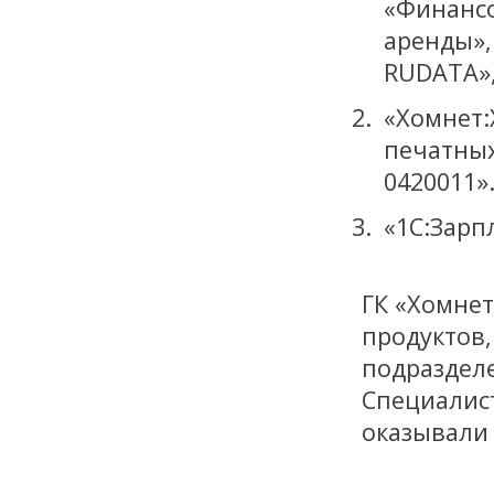
«Финан
аренды»,
RUDATA»,
«Хомнет
печатны
0420011»
«1С:Зарп
ГК «Хомне
продуктов,
подраздел
Специалист
оказывали