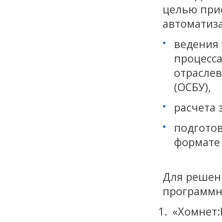
целью при
автоматиз
ведения 
процесса
отраслев
(ОСБУ),
расчета 
подготов
формате 
Для решен
программн
«Хомне