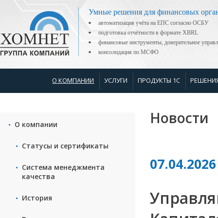
Умные решения для финансовых орга
автоматизация учёта на ЕПС согласно ОСБУ
подготовка отчётности в формате XBRL
финансовые инструменты, доверительное управ
консолидация по МСФО
О КОМПАНИИ
УСЛУГИ
ПРОДУКТЫ 1С
РЕШЕНИ
Новости
О компании
Статусы и сертификаты
07.04.2026
Система менеджмента
качества
Управля
История