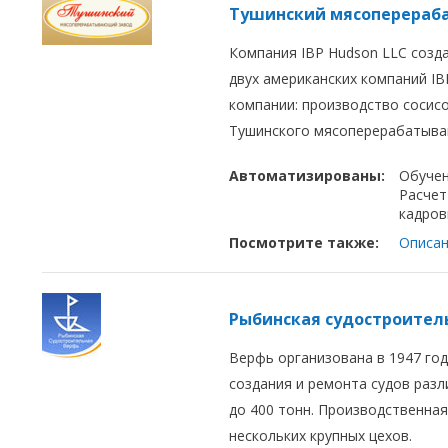
Тушинский мясоперераб
Компания IBP Hudson LLC созда
двух американских компаний IBP
компании: производство сосисо
Тушинского мясоперерабатываю
Автоматизированы:
Обуче
Расчет
кадров
Посмотрите также:
Описан
Рыбинская судостроител
Верфь организована в 1947 го
создания и ремонта судов раз
до 400 тонн. Производственная
нескольких крупных цехов.