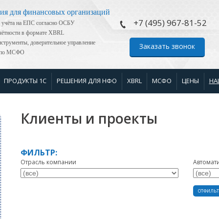
ия для финансовых организаций
+7 (495) 967-81-52
 учёта на ЕПС согласно ОСБУ
тчётности в формате XBRL
струменты, доверительное управление
Заказать звонок
я по МСФО
ПРОДУКТЫ 1С
РЕШЕНИЯ ДЛЯ НФО
XBRL
МСФО
ЦЕНЫ
НА
Клиенты и проекты
ФИЛЬТР:
Отрасль компании
Автомат
ОТФИЛЬТ