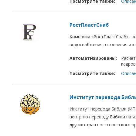
Посмотрите также:
Описан
РостПластСнаб
Компания «РостПластСнаб»
–
к
водоснабжения, отопления и к
Автоматизированы:
Расчет
кадров
Посмотрите также:
Описан
Институт перевода Библ
Институт перевода Библии (ИП
центр по переводу Библии на я
других стран постсоветского п