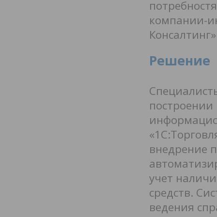
потребностя
компании-и
Консалтинг»
Решение
Специалисты
построении 
информацио
«1С:Торговл
внедрение п
автоматизир
учет налич
средств. Сис
ведения спр