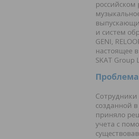
российском 
музыкально
выпускающи
и систем об
GENI, RELOO
настоящее в
SKAT Group 
Проблема
Сотрудники 
созданной в
приняло ре
учета с пом
существовав