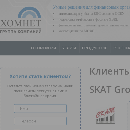
Умные решения для финансовых орга
автоматизация учёта на ЕПС согласно ОСБУ
подготовка отчётности в формате XBRL
финансовые инструменты, доверительное управ
консолидация по МСФО
О КОМПАНИИ
УСЛУГИ
ПРОДУКТЫ 1С
РЕШЕНИ
Клиенты
Хотите стать клиентом?
SKAT Gr
Оставьте свой номер телефона, наши
специалисты свяжутся с Вами в
ближайшее время.