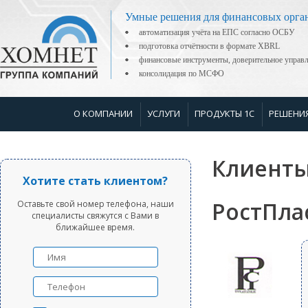
Умные решения для финансовых орга
автоматизация учёта на ЕПС согласно ОСБУ
подготовка отчётности в формате XBRL
финансовые инструменты, доверительное управ
консолидация по МСФО
О КОМПАНИИ
УСЛУГИ
ПРОДУКТЫ 1С
РЕШЕНИ
Клиенты
Хотите стать клиентом?
РостПла
Оставьте свой номер телефона, наши
специалисты свяжутся с Вами в
ближайшее время.