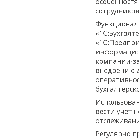
особенностя
сотрудников
Функционал 
«1С:Бухгалт
«1С:Предпри
информацио
компании-за
внедрению 
оперативнос
бухгалтерско
Использован
вести учет 
отслеживани
Регулярно п