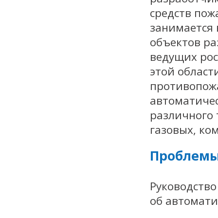
средств пож
занимается
объектов ра
ведущих рос
этой област
противопож
автоматиче
различного 
газовых, ко
Проблемы
Руководств
об автомати