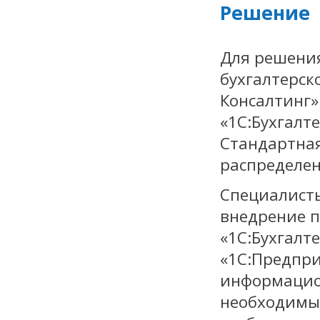
Решение
Для решения
бухгалтерск
Консалтинг»
«1С:Бухгалте
Стандартная
распределе
Специалисты
внедрение п
«1С:Бухгалт
«1С:Предпри
информацио
необходимые