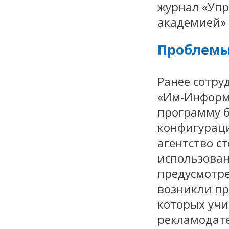
журнал «Упр
академией» 
Проблемы
Ранее сотру
«Им-Информ»
программу б
конфигурац
агентство с
использован
предусмотре
возникли пр
которых учи
рекламодате