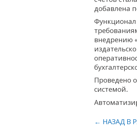
добавлена п
Функционал 
требования
внедрению «
издательско
оперативнос
бухгалтерско
Проведено о
системой.
Автоматизир
← НАЗАД В 