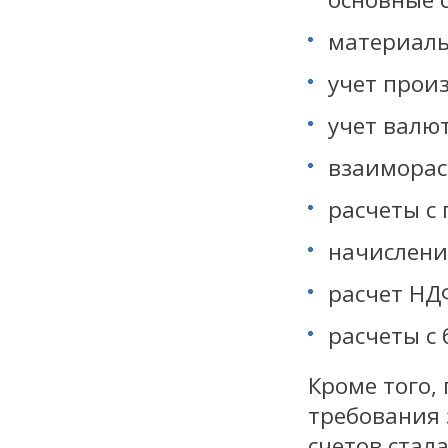
материалы
учет прои
учет валю
взаиморас
расчеты с
начислени
расчет НД
расчеты с
Кроме того,
требования 
счетов стал