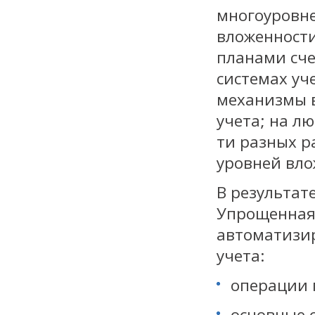
многоуровне
вложенности
планами сче
системах уч
механизмы в
учета; на л
ти разных р
уровней вло
В результат
Упрощенная
автоматизир
учета:
операции п
основные 