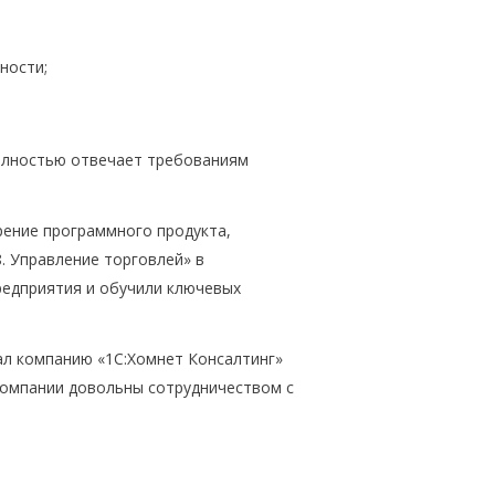
ности;
полностью отвечает требованиям
рение программного продукта,
. Управление торговлей» в
редприятия и обучили ключевых
л компанию «1С:Хомнет Консалтинг»
 компании довольны сотрудничеством с