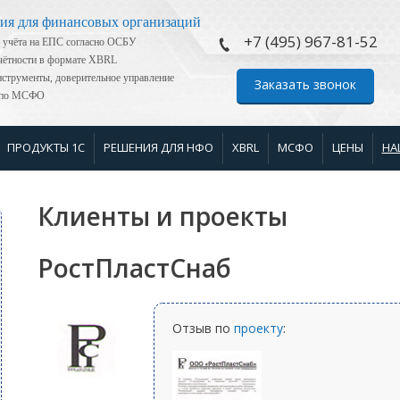
ия для финансовых организаций
+7 (495) 967-81-52
 учёта на ЕПС согласно ОСБУ
тчётности в формате XBRL
струменты, доверительное управление
Заказать звонок
я по МСФО
ПРОДУКТЫ 1С
РЕШЕНИЯ ДЛЯ НФО
XBRL
МСФО
ЦЕНЫ
НА
Клиенты и проекты
РостПластСнаб
Отзыв по
проекту
: