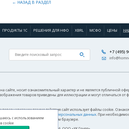
← НАЗАД В РАЗДЕЛ
ПРОДУКТЫ 1С
РЕШЕНИЯ ДЛЯ НФО
XBRL
МСФО
ЦЕНЫ
НА
+7 (495) 
info@homne
на сайте, носит ознакомительный характер и не является публичной офер
Изображения товаров приведены для иллюстрации и могут отличаться от 
и персонализации взаимодействия сайт использует файлы cookie. Ознако
а также
Согласием на обработку персональных данных
. При необходимос
шаюсь с использованием
своём браузере.
в cookie
© 2000–2026, ООО «ХК Групп»