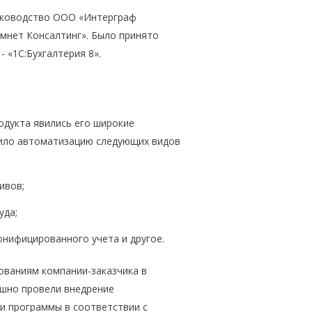
руководство ООО «Интерграф
мнет Консалтинг». Было принято
 «1С:Бухгалтерия 8».
дукта явились его широкие
чило автоматизацию следующих видов
ивов;
уда;
онифицированного учета и другое.
ованиям компании-заказчика в
ешно провели внедрение
ки программы в соответствии с