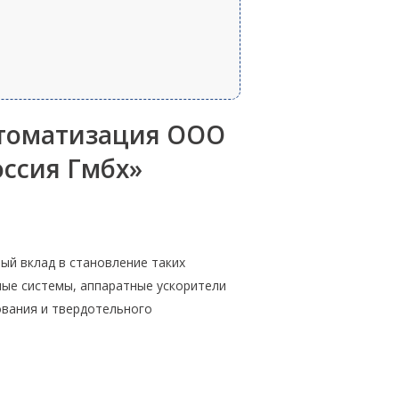
втоматизация ООО
ссия Гмбх»
ный вклад в становление таких
ные системы, аппаратные ускорители
ования и твердотельного