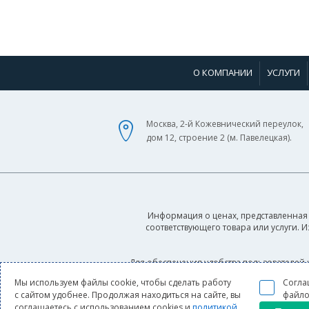
О КОМПАНИИ
УСЛУГИ
Москва, 2-й Кожевнический переулок,
дом 12, строение 2 (м. Павелецкая).
Информация о ценах, представленная 
соответствующего товара или услуги. 
Для обеспечения удобства пользователей 
условиями использования cookie-файлов, 
Мы используем файлы cookie, чтобы сделать работу
Согла
с сайтом удобнее. Продолжая находиться на сайте, вы
файло
соглашаетесь с использованием cookies и
политикой