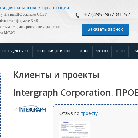
ия для финансовых организаций
+7 (495) 967-81-52
 учёта на ЕПС согласно ОСБУ
тчётности в формате XBRL
струменты, доверительное управление
Заказать звонок
я по МСФО
ПРОДУКТЫ 1С
РЕШЕНИЯ ДЛЯ НФО
XBRL
МСФО
ЦЕНЫ
НА
Клиенты и проекты
Intergraph Corporation. ПРО
Отзыв по
проекту
: