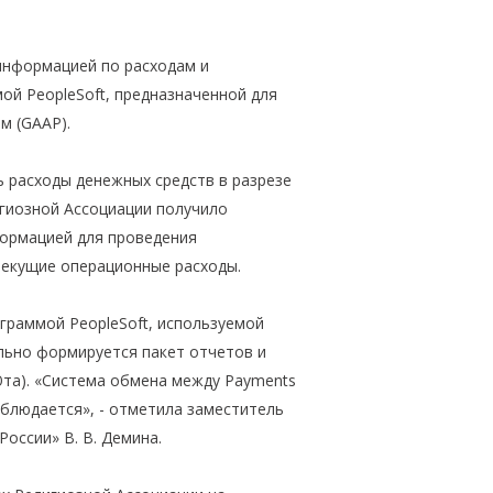
информацией по расходам и
ой PeopleSoft, предназначенной для
м (GAAP).
ь расходы денежных средств в разрезе
игиозной Ассоциации получило
ормацией для проведения
текущие операционные расходы.
граммой PeopleSoft, используемой
ельно формируется пакет отчетов и
Юта). «Система обмена между Payments
наблюдается», - отметила заместитель
оссии» В. В. Демина.