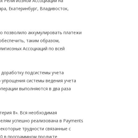
ах Религиозной Ассоциации на
ра, Екатеринбург, Владивосток,
то позволило аккумулировать платежи
обеспечить, таким образом,
лигиозных Ассоциаций по всей
 доработку подсистемы учета
ю упрощения системы ведения учета
 операции выполняются в два раза
лтерия 8». Вся необходимая
елям успешно реализована в Payments
некоторые трудности связанные с
.0 в программном продукте