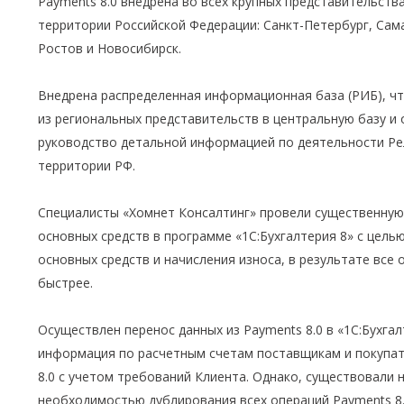
Payments 8.0 внедрена во всех крупных представительств
территории Российской Федерации: Санкт-Петербург, Сама
Ростов и Новосибирск.
Внедрена распределенная информационная база (РИБ), ч
из региональных представительств в центральную базу и 
руководство детальной информацией по деятельности Ре
территории РФ.
Специалисты «Хомнет Консалтинг» провели существенную
основных средств в программе «1С:Бухгалтерия 8» с цель
основных средств и начисления износа, в результате все
быстрее.
Осуществлен перенос данных из Payments 8.0 в «1С:Бухга
информация по расчетным счетам поставщикам и покупат
8.0 с учетом требований Клиента. Однако, существовали 
необходимостью дублирования всех операций Payments 8