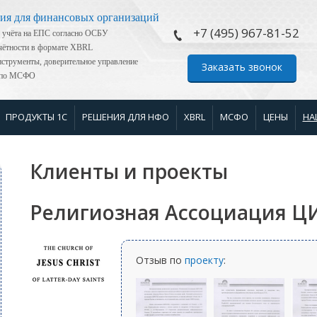
ия для финансовых организаций
+7 (495) 967-81-52
 учёта на ЕПС согласно ОСБУ
тчётности в формате XBRL
струменты, доверительное управление
Заказать звонок
я по МСФО
ПРОДУКТЫ 1С
РЕШЕНИЯ ДЛЯ НФО
XBRL
МСФО
ЦЕНЫ
НА
Клиенты и проекты
Религиозная Ассоциация Ц
Отзыв по
проекту
: