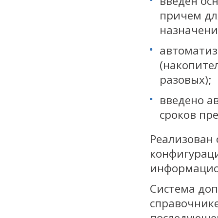
введен ос
причем дл
назначение
автоматиз
(накопите
разовых);
введено а
сроков пр
Реализован
конфигураци
информацио
Система доп
справочнике
последующег