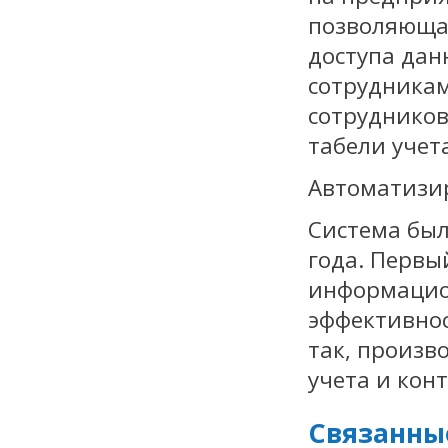
позволяюща
доступа дан
сотрудника
сотрудников
табели учет
Автоматизир
Система был
года. Первы
информацио
эффективнос
так, произв
учета и кон
Связанны