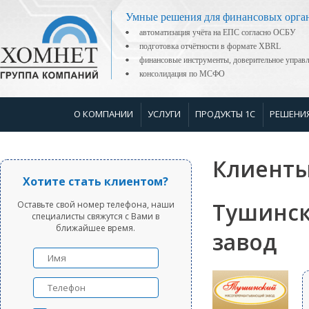
Умные решения для финансовых орга
автоматизация учёта на ЕПС согласно ОСБУ
подготовка отчётности в формате XBRL
финансовые инструменты, доверительное управ
консолидация по МСФО
О КОМПАНИИ
УСЛУГИ
ПРОДУКТЫ 1С
РЕШЕНИ
Клиенты
Хотите стать клиентом?
Тушинс
Оставьте свой номер телефона, наши
специалисты свяжутся с Вами в
ближайшее время.
завод