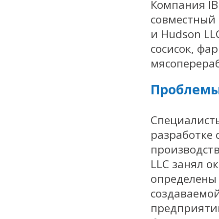
Компания IB
совместный 
и Hudson LL
сосисок, фа
мясоперераб
Проблемы
Специалисты
разработке 
производств
LLC занял о
определены 
создаваемой
предприятии