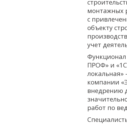
строительст
монтажных 
с привлечен
объекту стр
производств
учет деятел
Функционал 
ПРОФ» и «1С
локальная» 
компании «Э
внедрению 
значительн
работ по ве
Специалисты