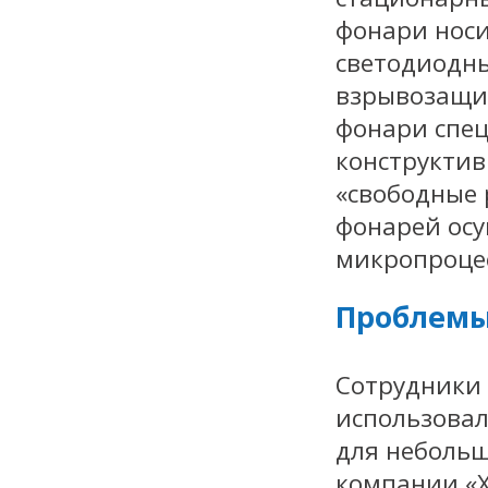
фонари нос
светодиодн
взрывозащи
фонари спец
конструктив
«свободные 
фонарей осу
микропроце
Проблемы
Сотрудники 
использовал
для неболь
компании «Х