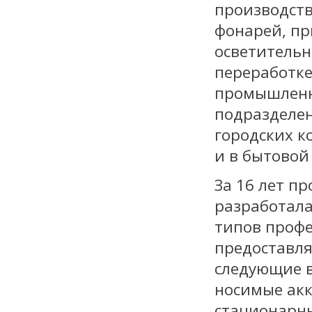
производст
фонарей, п
осветительн
переработке
промышленно
подразделен
городских к
и в бытовой
За 16 лет п
разработала
типов профе
предоставл
следующие в
носимые акк
стационарн