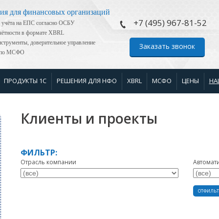
ия для финансовых организаций
+7 (495) 967-81-52
 учёта на ЕПС согласно ОСБУ
тчётности в формате XBRL
струменты, доверительное управление
Заказать звонок
я по МСФО
ПРОДУКТЫ 1С
РЕШЕНИЯ ДЛЯ НФО
XBRL
МСФО
ЦЕНЫ
НА
Клиенты и проекты
ФИЛЬТР:
Отрасль компании
Автомат
ОТФИЛЬТ