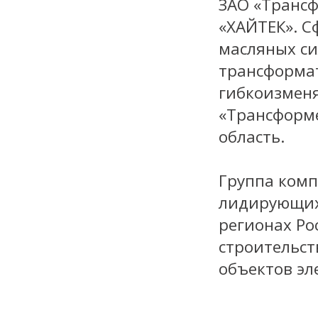
ЗАО «Трансф
«ХАЙТЕК». С
масляных с
трансформат
гибкоизмен
«Трансформе
область.
Группа комп
лидирующих
регионах Ро
строительст
объектов эл