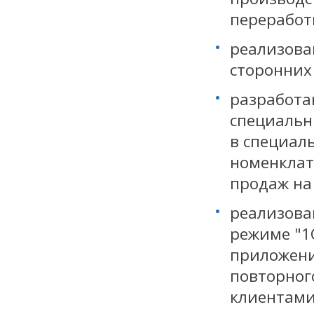
переработк
реализован
сторонних
разработа
специальн
в специал
номенклату
продаж на
реализова
режиме "1
приложени
повторного
клиентами