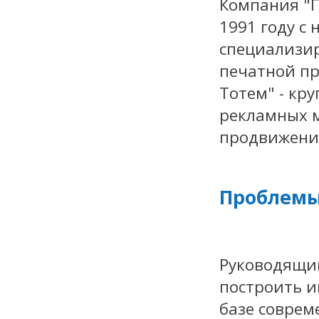
Компания "П
1991 году с
специализир
печатной пр
Тотем" - кр
рекламных 
продвижения
Проблемы
Руководящий
построить 
базе соврем