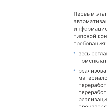
Первым этап
автоматизац
информацио
типовой ко
требования:
весь регл
номенклат
реализова
материало
переработ
переработ
реализаци
производс