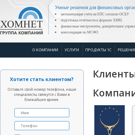
Умные решения для финансовых орга
автоматизация учёта на ЕПС согласно ОСБУ
подготовка отчётности в формате XBRL
финансовые инструменты, доверительное управ
консолидация по МСФО
О КОМПАНИИ
УСЛУГИ
ПРОДУКТЫ 1С
РЕШЕНИ
Клиенты
Хотите стать клиентом?
Компани
Оставьте свой номер телефона, наши
специалисты свяжутся с Вами в
ближайшее время.