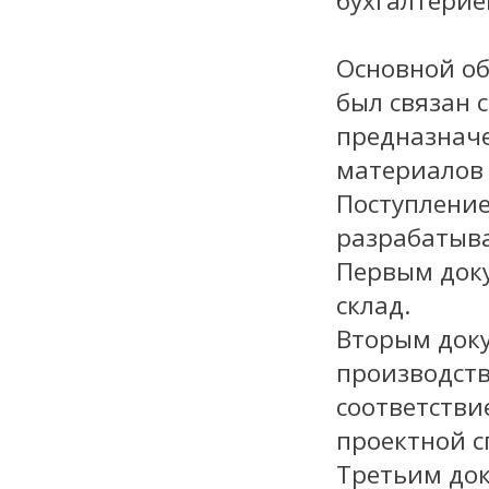
бухгалтерие
Основной о
был связан 
предназначе
материалов 
Поступление
разрабатыва
Первым док
склад.
Вторым док
производст
соответств
проектной с
Третьим до