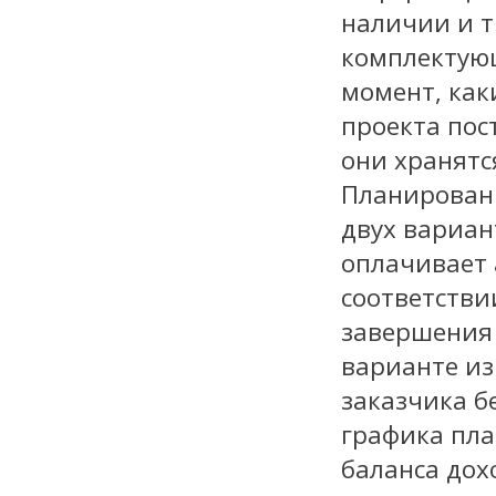
наличии и т
комплектующ
момент, как
проекта пос
они хранятс
Планировани
двух вариан
оплачивает 
соответстви
завершения 
варианте из
заказчика б
графика пл
баланса дох