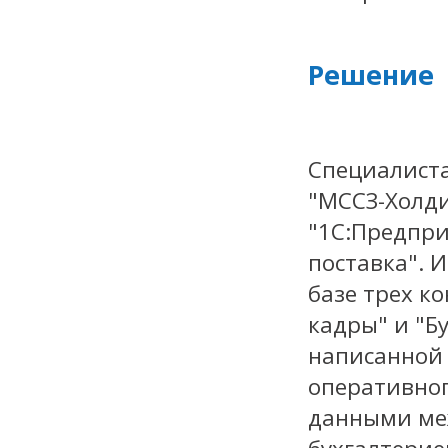
Решение
Специалист
"МССЗ-Холд
"1С:Предпри
поставка". 
базе трех к
кадры" и "Б
написанной 
оперативног
данными ме