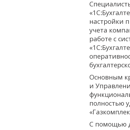
Специалисты
«1С:Бухгалт
настройки п
учета компа
работе с си
«1С:Бухгалт
оперативнос
бухгалтерско
Основным к
и Управлени
функционал
полностью 
«Газкомплек
С помощью 