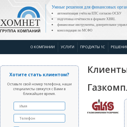
Умные решения для финансовых орга
автоматизация учёта на ЕПС согласно ОСБУ
подготовка отчётности в формате XBRL
финансовые инструменты, доверительное управ
консолидация по МСФО
О КОМПАНИИ
УСЛУГИ
ПРОДУКТЫ 1С
РЕШЕНИ
Клиенты
Хотите стать клиентом?
Газкомп
Оставьте свой номер телефона, наши
специалисты свяжутся с Вами в
ближайшее время.