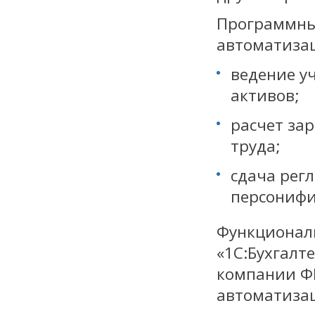
Программны
автоматизац
ведение у
активов;
расчет за
труда;
сдача рег
персонифи
Функционал
«1С:Бухгалт
компании ФП
автоматиза