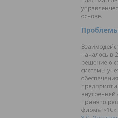
пластмассов
управленчес
основе.
Проблемы
Взаимодейст
началось в 
решение о 
системы уче
обеспечени
предприятий
внутренней 
принято ре
фирмы «1С»
8.0. Управл