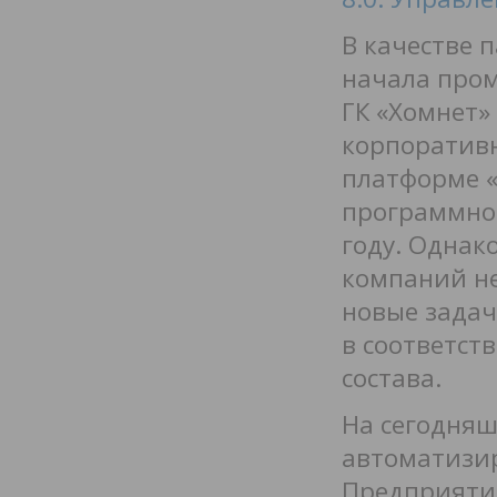
В качестве 
начала пром
ГК «Хомнет»
корпоратив
платформе «
программног
году. Однак
компаний не
новые зада
в соответст
состава.
На сегодня
автоматизир
Предприятие