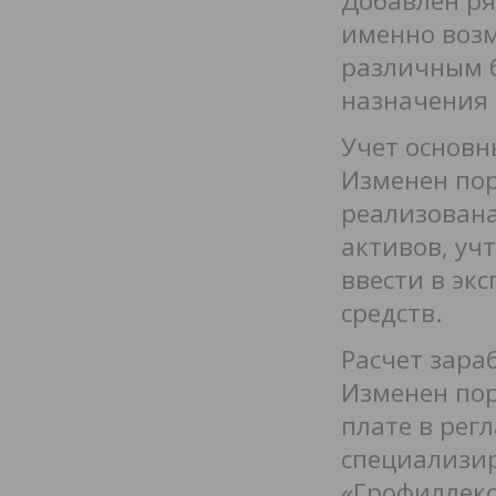
Добавлен ря
именно воз
различным б
назначения 
Учет основн
Изменен пор
реализована
активов, учт
ввести в эк
средств.
Расчет зара
Изменен пор
плате в рег
специализи
«Грофиллекс