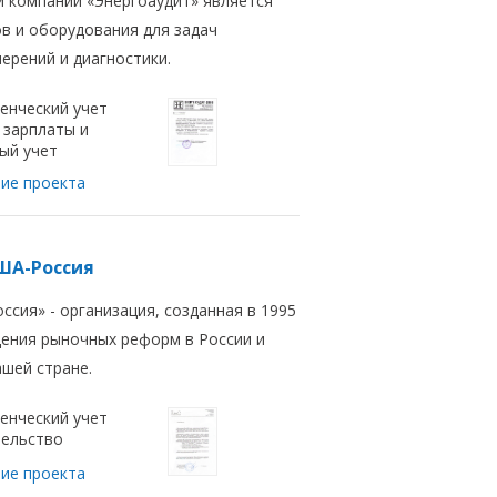
 компании «Энергоаудит» является
в и оборудования для задач
ерений и диагностики.
енческий учет
 зарплаты и
ый учет
ие проекта
ША-Россия
сия» - организация, созданная в 1995
дения рыночных реформ в России и
нашей стране.
енческий учет
ельство
ие проекта