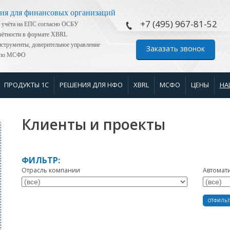
ия для финансовых организаций
+7 (495) 967-81-52
 учёта на ЕПС согласно ОСБУ
тчётности в формате XBRL
струменты, доверительное управление
Заказать звонок
я по МСФО
ПРОДУКТЫ 1С
РЕШЕНИЯ ДЛЯ НФО
XBRL
МСФО
ЦЕНЫ
НА
Клиенты и проекты
ФИЛЬТР:
Отрасль компании
Автомат
ОТФИЛЬТ