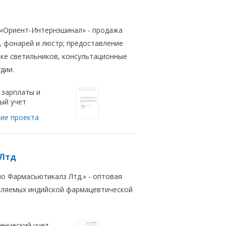
 «Ориент-Интернэшинал» - продажа
, фонарей и люстр; предоставление
вке светильников, консультационные
дии.
 зарплаты и
ый учет
ие проекта
 Лтд
о Фармасьютикалз Лтд.»
- оптовая
вляемых индийской фармацевтической
енческий учет