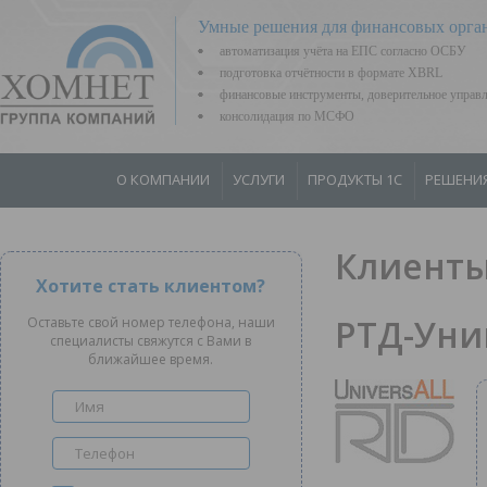
Умные решения для финансовых орга
автоматизация учёта на ЕПС согласно ОСБУ
подготовка отчётности в формате XBRL
финансовые инструменты, доверительное управ
консолидация по МСФО
О КОМПАНИИ
УСЛУГИ
ПРОДУКТЫ 1С
РЕШЕНИ
Клиенты
Хотите стать клиентом?
РТД-Уни
Оставьте свой номер телефона, наши
специалисты свяжутся с Вами в
ближайшее время.