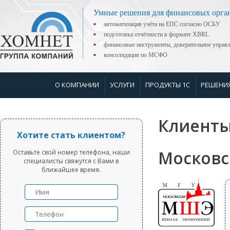
Умные решения для финансовых орга
автоматизация учёта на ЕПС согласно ОСБУ
подготовка отчётности в формате XBRL
финансовые инструменты, доверительное управ
консолидация по МСФО
О КОМПАНИИ
УСЛУГИ
ПРОДУКТЫ 1С
РЕШЕНИ
Клиенты
Хотите стать клиентом?
Московс
Оставьте свой номер телефона, наши
специалисты свяжутся с Вами в
ближайшее время.