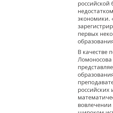
российской 
недостатком
экономики. 
зарегистрир
первых нек
образования
В качестве 
Ломоносова
представляе
образовани
преподават
российских 
математичес
вовлечении 
широком ис