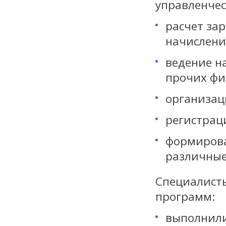
управленчес
расчет за
начислени
ведение н
прочих фи
организац
регистрац
формирова
различные
Специалисты
программ:
выполнили