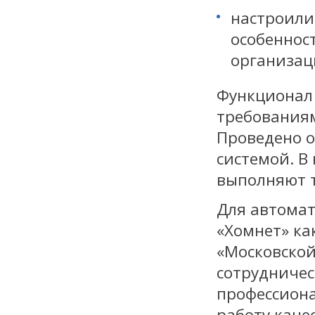
настроили
особеннос
организац
Функционал
требованиям
Проведено о
системой. В
выполняют т
Для автомат
«Хомнет» ка
«Московско
сотрудничес
профессиона
работу каче