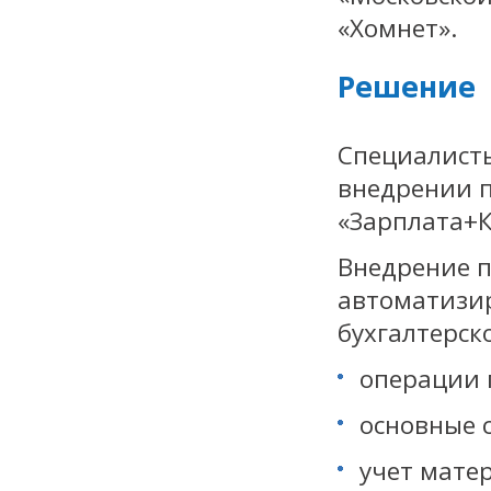
«Хомнет».
Решение
Специалисты
внедрении п
«Зарплата+К
Внедрение п
автоматизир
бухгалтерско
операции п
основные 
учет мате