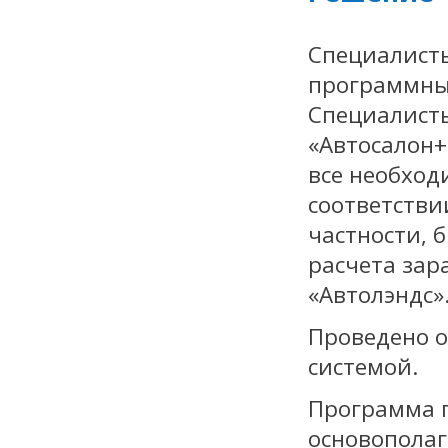
Специалисты
программный
Специалист
«Автосалон+
все необход
соответстви
частности, 
расчета зар
«Автолэндс»
Проведено о
системой.
Программа п
основопола