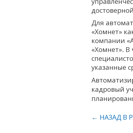
управленчес
достоверно
Для автомат
«Хомнет» ка
компании «А
«Хомнет». В
специалисто
указанные с
Автоматизир
кадровый уч
планирован
← НАЗАД В 