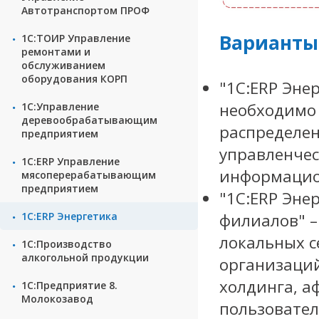
Автотранспортом ПРОФ
Варианты
1С:ТОИР Управление
ремонтами и
обслуживанием
оборудования КОРП
"1С:ERP Эне
необходимо 
1С:Управление
деревообрабатывающим
распределен
предприятием
управленчес
1С:ERP Управление
информацио
мясоперерабатывающим
предприятием
"1С:ERP Эне
1С:ERP Энергетика
филиалов" –
локальных с
1С:Производство
алкогольной продукции
организаци
холдинга, а
1С:Предприятие 8.
Молокозавод
пользовател