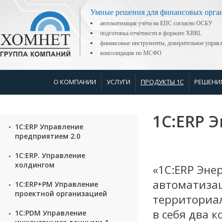
Умные решения для финансовых орга
автоматизация учёта на ЕПС согласно ОСБУ
подготовка отчётности в формате XBRL
финансовые инструменты, доверительное управ
консолидация по МСФО
О КОМПАНИИ
УСЛУГИ
ПРОДУКТЫ 1С
РЕШЕНИ
1С:ERP 
1С:ERP Управление
предприятием 2.0
1С:ERP. Управление
холдингом
«1С:ERP Эне
автоматизац
1С:ERP+PM Управление
проектной организацией
территориа
в себя два 
1С:PDM Управление