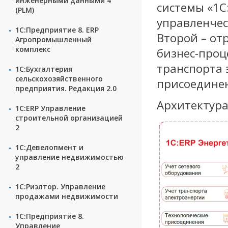
инженерными данными 4
системы «1С
(PLM)
управленчес
1С:Предприятие 8. ERP
Второй – от
Агропромышленный
комплекс
бизнес-проц
транспорта 
1С:Бухгалтерия
сельскохозяйственного
присоединен
предприятия. Редакция 2.0
Архитектура
1С:ERP Управление
строительной организацией
2
1С:Девелопмент и
управление недвижимостью
2
1С:Риэлтор. Управление
продажами недвижимости
1С:Предприятие 8.
Управление