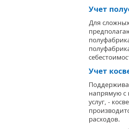
Учет пол
Для сложных
предполага
полуфабрика
полуфабрика
себестоимос
Учет косв
Поддерживае
напрямую с 
услуг, - кос
производитс
расходов.