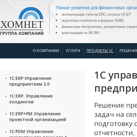
Умные решения для финансовых орга
автоматизация учёта на ЕПС согласно ОСБУ
подготовка отчётности в формате XBRL
финансовые инструменты, доверительное управ
консолидация по МСФО
О КОМПАНИИ
УСЛУГИ
ПРОДУКТЫ 1С
РЕШЕНИ
1С упра
1С:ERP Управление
предприятием 2.0
предпри
1С:ERP. Управление
холдингом
Решение пр
задач на се
1С:ERP+PM Управление
проектной организацией
подготовку 
отчетности,
1С:PDM Управление