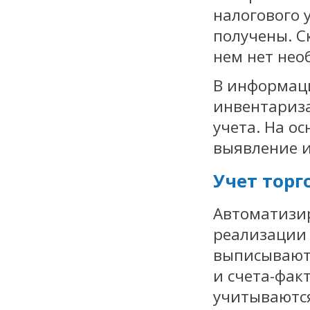
налогового у
получены. С
нем нет нео
В информаци
инвентариз
учета. На о
выявление и
Учет торг
Автоматизир
реализации 
выписываютс
и счета-фак
учитываются