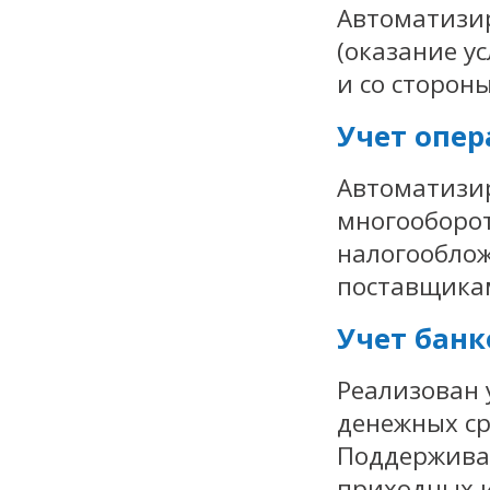
Автоматизир
(оказание ус
и со стороны
Учет опер
Автоматизир
многооборот
налогооблож
поставщика
Учет банк
Реализован 
денежных ср
Поддерживае
приходных и