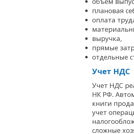
объем выпус
плановая се
оплата труд
материальн
выручка,
прямые зат
отдельные с
Учет НДС
Учет НДС ре
НК РФ. Авто
книги прода
учет операц
налогооблож
сложные хоз