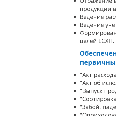
Отражение в
продукции в
Ведение рас
Ведение уче
Формировани
целей ЕСХН.
Обеспече
первичны
"Акт расход
"Акт об исп
"Выпуск про
"Сортировка
"Забой, пад
"Оприходов