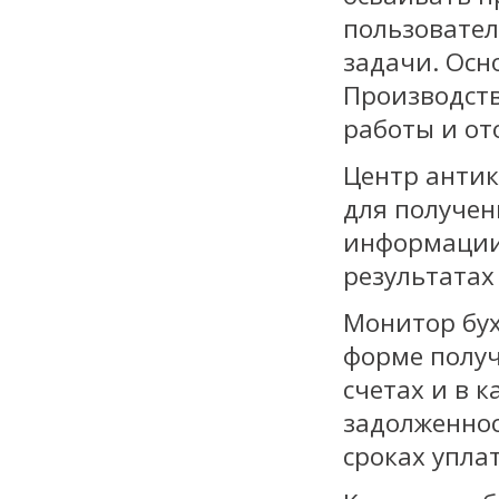
пользовате
задачи. Осно
Производств
работы и от
Центр антик
для получен
информации
результатах
Монитор бух
форме получ
счетах и в 
задолженност
сроках упла