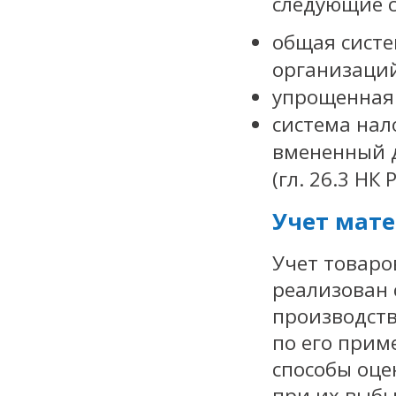
следующие 
общая систе
организаций 
упрощенная 
система нал
вмененный д
(гл. 26.3 НК 
Учет мат
Учет товаро
реализован 
производств
по его при
способы оце
при их выбы