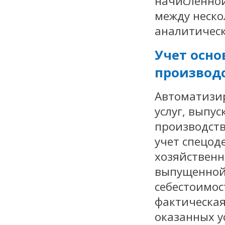
начисленной
между неск
аналитическ
Учет осно
производ
Автоматизир
услуг, выпу
производств
учет спецод
хозяйственн
выпущенной 
себестоимос
фактическая
оказанных ус