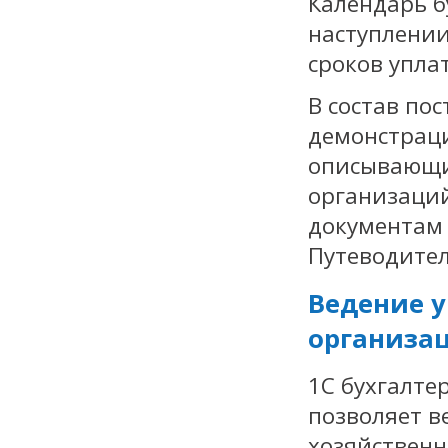
Календарь б
наступлени
сроков упла
В состав по
демонстраци
описывающи
организаций
документам
Путеводител
Ведение у
организа
1С бухгалте
позволяет в
хозяйственн