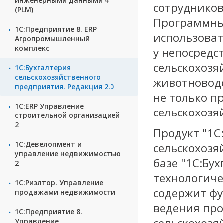
инженерными данными 4
сотрудников
(PLM)
Программны
1С:Предприятие 8. ERP
использоват
Агропромышленный
комплекс
у непосредс
сельскохозя
1С:Бухгалтерия
сельскохозяйственного
животноводс
предприятия. Редакция 2.0
не только п
1С:ERP Управление
сельскохозя
строительной организацией
2
Продукт "1С
1С:Девелопмент и
сельскохозя
управление недвижимостью
базе "1С:Бух
2
технологиче
1С:Риэлтор. Управление
содержит фу
продажами недвижимости
ведения про
1С:Предприятие 8.
сельскохозя
Управление