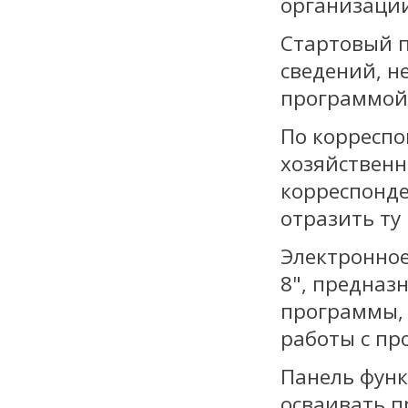
организаци
Стартовый 
сведений, н
программой
По корреспо
хозяйствен
корреспонде
отразить ту
Электронное
8", предназ
программы,
работы с пр
Панель фун
осваивать п