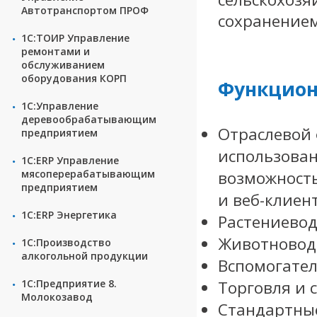
Автотранспортом ПРОФ
сохранением
1С:ТОИР Управление
ремонтами и
обслуживанием
оборудования КОРП
Функцион
1С:Управление
деревообрабатывающим
Отраслевой 
предприятием
использован
1С:ERP Управление
мясоперерабатывающим
возможность
предприятием
и веб-клиен
1С:ERP Энергетика
Растениевод
Животновод
1С:Производство
алкогольной продукции
Вспомогател
1С:Предприятие 8.
Торговля и с
Молокозавод
Стандартны