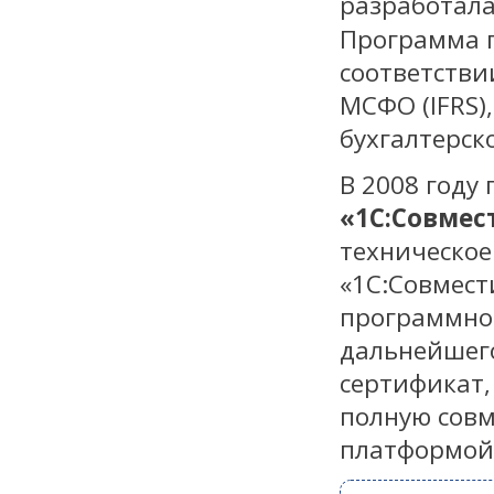
разработал
Программа п
соответств
МСФО (IFRS)
бухгалтерск
В 2008 году
«1С:Совмес
техническое
«1С:Совмест
программног
дальнейшег
сертификат,
полную совм
платформой 