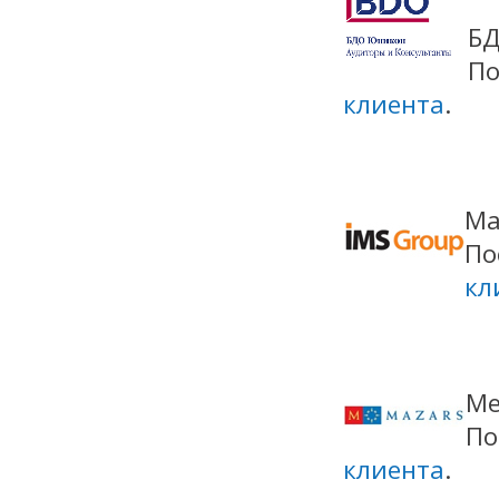
БДО
По
клиента
.
Ма
По
кл
Ме
По
клиента
.