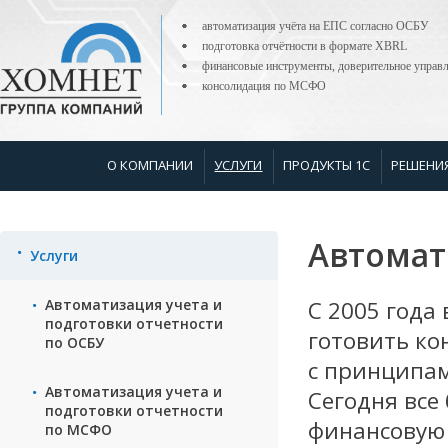
автоматизация учёта на ЕПС согласно ОСБУ
подготовка отчётности в формате XBRL
финансовые инструменты, доверительное управ
консолидация по МСФО
О КОМПАНИИ
УСЛУГИ
ПРОДУКТЫ 1С
РЕШЕНИ
Автомат
Услуги
Автоматизация учета и
С 2005 года
подготовки отчетности
готовить ко
по ОСБУ
с принципа
Автоматизация учета и
Сегодня все
подготовки отчетности
финансовую 
по МСФО