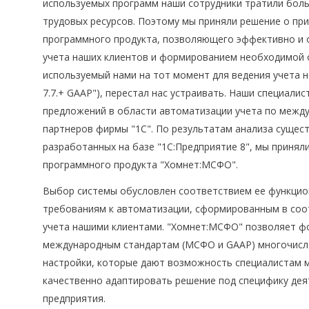
используемых программ наши сотрудники тратили бол
трудовых ресурсов. Поэтому мы приняли решение о пр
программного продукта, позволяющего эффективно и 
учета наших клиентов и формированием необходимой 
используемый нами на тот момент для ведения учета н
7.7.+ GAAP"), перестал нас устраивать. Наши специали
предложений в области автоматизации учета по межд
партнеров фирмы "1С". По результатам анализа сущес
разработанных на базе "1С:Предприятие 8", мы принял
программного продукта "Хомнет:МСФО".
Выбор системы обусловлен соответствием ее функци
требованиям к автоматизации, сформированным в соо
учета нашими клиентами. "Хомнет:МСФО" позволяет ф
международным стандартам (МСФО и GAAP) многочисле
настройки, которые дают возможность специалистам 
качественно адаптировать решение под специфику дея
предприятия.