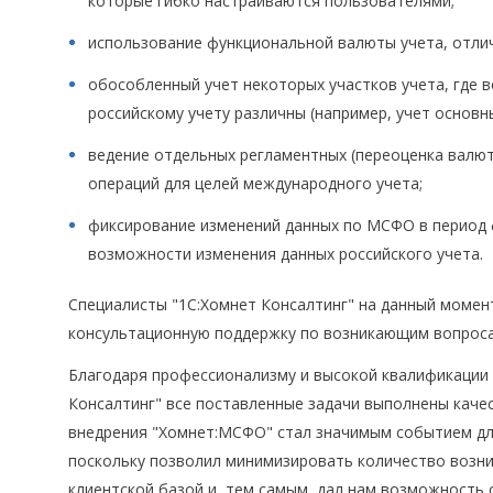
которые гибко настраиваются пользователями;
использование функциональной валюты учета, отлич
обособленный учет некоторых участков учета, где 
российскому учету различны (например, учет основн
ведение отдельных регламентных (переоценка валют
операций для целей международного учета;
фиксирование изменений данных по МСФО в период 
возможности изменения данных российского учета.
Специалисты "1С:Хомнет Консалтинг" на данный моме
консультационную поддержку по возникающим вопрос
Благодаря профессионализму и высокой квалификации 
Консалтинг" все поставленные задачи выполнены качес
внедрения "Хомнет:МСФО" стал значимым событием дл
поскольку позволил минимизировать количество возни
клиентской базой и, тем самым, дал нам возможность 