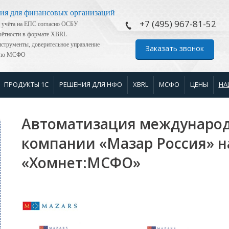
ия для финансовых организаций
+7 (495) 967-81-52
 учёта на ЕПС согласно ОСБУ
тчётности в формате XBRL
струменты, доверительное управление
Заказать звонок
я по МСФО
ПРОДУКТЫ 1С
РЕШЕНИЯ ДЛЯ НФО
XBRL
МСФО
ЦЕНЫ
НА
Автоматизация международ
компании «Мазар Россия» н
«Хомнет:МСФО»