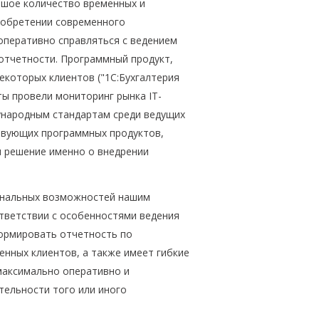
ьшое количество временных и
иобретении современного
оперативно справляться с ведением
отчетности. Программный продукт,
екоторых клиентов ("1С:Бухгалтерия
сты провели мониторинг рынка IT-
ународным стандартам среди ведущих
твующих программных продуктов,
и решение именно о внедрении
ональных возможностей нашим
тветствии с особенностями ведения
ормировать отчетность по
нных клиентов, а также имеет гибкие
максимально оперативно и
тельности того или иного