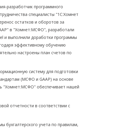
ния-разработчик программного
отрудничества специалисты "1С:Хомнет
еренос остатков и оборотов за
 GAAP" в "Хомнет:МСФО", разработали
el и выполнили доработки программы
агодаря эффективному обучению
ятельно настроены план счетов по
ормационную систему для подготовки
тандартам (МСФО и GAAP) на основе
ень "Хомнет:МСФО" обеспечивает нашей
овой отчетности в соответствии с
мы бухгалтерского учета по правилам,